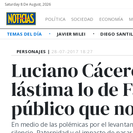
Saturday 8 De August, 2026
POLÍTICA
SOCIEDAD
ECONOMÍA
M
TEMAS DEL DÍA
JAVIER MILEI
DIEGO SANTI
PERSONAJES |
28-07-2017 18:27
Luciano Cácer
lástima lo de 
público que no
En medio de las polémicas por el levantam
silencio. Paternidad y el impacto de pasar