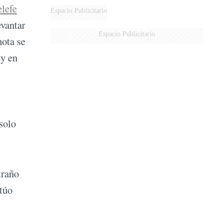
elefe
Espacio Publicitario
evantar
Espacio Publicitario
nota se
 y en
solo
traño
ctúo