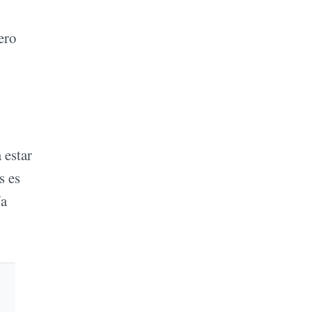
ero
 estar
s es
ía