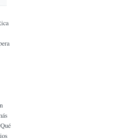
Rica
pera
an
más
 “Qué
ios