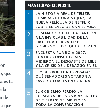
MÁS LEÍDAS DE PERFIL
1
LA HISTORIA REAL DE "ELIZE:
SOMBRAS DE UNA MUJER", LA
NUEVA PELÍCULA DE NETFLIX
SOBRE EL CASO DE UNA ESPOSA
QUE DESCUARTIZÓ A SU
2
EL SENADO DIO MEDIA SANCIÓN
MARIDO
A LA INVIOLABILIDAD DE LA
PROPIEDAD PRIVADA: EL
GOBIERNO TUVO QUE CEDER EN
LA LEY DEL MANEJO DEL FUEGO
3
ENCUESTA RUMBO A 2027:
CUATRO CONSULTORAS
MIDIERON EL DESGASTE DE MILEI
con
Y LA CRISIS DE LIDERAZGO EN EL
PERONISMO
4
LEY DE PROPIEDAD PRIVADA:
o, que
QUÉ SENADORES VOTARON A
a es la
FAVOR Y CUÁLES EN CONTRA
nada
5
EL GOBIERNO PERDIÓ LA
PULSEADA DEL NOMBRE: LA "LEY
én de
DE TIERRAS" SE IMPUSO EN
do que
TODA LA CONVERSACIÓN
DIGITAL