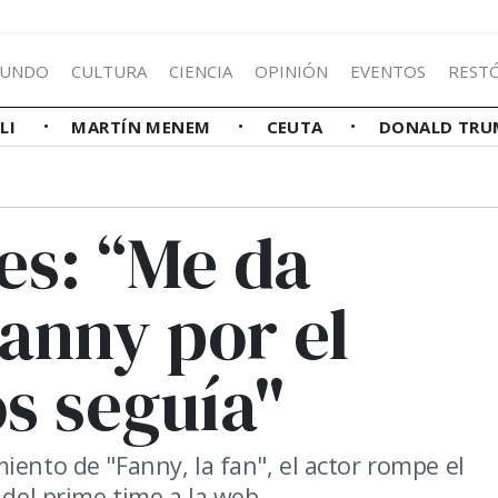
UNDO
CULTURA
CIENCIA
OPINIÓN
EVENTOS
REST
LLI
MARTÍN MENEM
CEUTA
DONALD TRU
es: “Me da
Fanny por el
s seguía"
iento de "Fanny, la fan", el actor rompe el
 del prime time a la web.