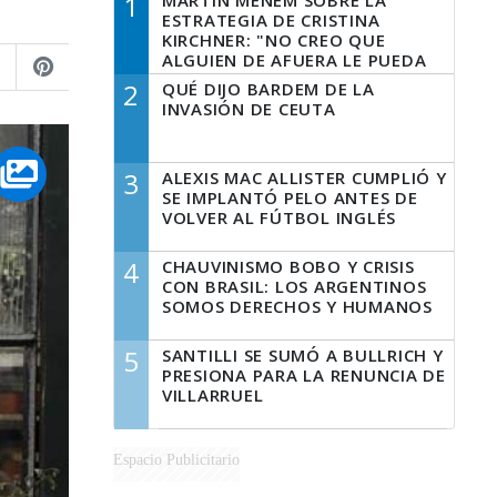
1
MARTÍN MENEM SOBRE LA
ESTRATEGIA DE CRISTINA
KIRCHNER: "NO CREO QUE
ALGUIEN DE AFUERA LE PUEDA
DECIR A LA JUSTICIA LO QUE
2
QUÉ DIJO BARDEM DE LA
TIENE QUE HACER"
INVASIÓN DE CEUTA
3
ALEXIS MAC ALLISTER CUMPLIÓ Y
SE IMPLANTÓ PELO ANTES DE
VOLVER AL FÚTBOL INGLÉS
4
CHAUVINISMO BOBO Y CRISIS
CON BRASIL: LOS ARGENTINOS
SOMOS DERECHOS Y HUMANOS
5
SANTILLI SE SUMÓ A BULLRICH Y
PRESIONA PARA LA RENUNCIA DE
VILLARRUEL
Espacio Publicitario