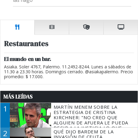
las hago”
Restaurantes
El mundo en un bar.
Asiaka. Soler 4767, Palermo. 11.2492-8244. Lunes a sábados de
11.30 a 23.30 horas. Domingos cerrado. @asiakapalermo. Precio
promedio: $ 17.000.
MÁS LEÍDAS
1
MARTÍN MENEM SOBRE LA
ESTRATEGIA DE CRISTINA
KIRCHNER: "NO CREO QUE
ALGUIEN DE AFUERA LE PUEDA
DECIR A LA JUSTICIA LO QUE
2
QUÉ DIJO BARDEM DE LA
TIENE QUE HACER"
INVASIÓN DE CEUTA