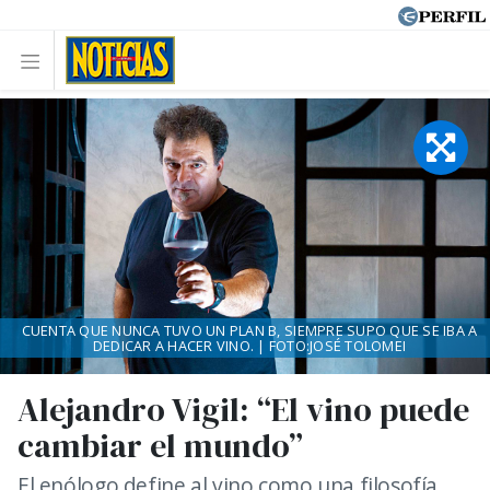
CUENTA QUE NUNCA TUVO UN PLAN B, SIEMPRE SUPO QUE SE IBA A
DEDICAR A HACER VINO. | FOTO:JOSÉ TOLOMEI
Alejandro Vigil: “El vino puede
cambiar el mundo”
El enólogo define al vino como una filosofía.