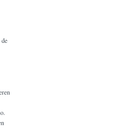
 de
eren
o.
en