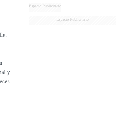
Espacio Publicitario
Espacio Publicitario
la.
n
nal y
veces