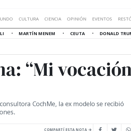
UNDO
CULTURA
CIENCIA
OPINIÓN
EVENTOS
REST
LLI
MARTÍN MENEM
CEUTA
DONALD TRU
na: “Mi vocació
 consultora CochMe, la ex modelo se recibió
iones.
COMPARTÍ ESTA NOTA