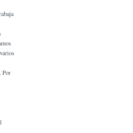
rabaja
s
iamos
varios
. Por
l