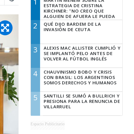
1
MARTÍN MENEM SOBRE LA
ESTRATEGIA DE CRISTINA
KIRCHNER: "NO CREO QUE
ALGUIEN DE AFUERA LE PUEDA
DECIR A LA JUSTICIA LO QUE
2
QUÉ DIJO BARDEM DE LA
TIENE QUE HACER"
INVASIÓN DE CEUTA
3
ALEXIS MAC ALLISTER CUMPLIÓ Y
SE IMPLANTÓ PELO ANTES DE
VOLVER AL FÚTBOL INGLÉS
4
CHAUVINISMO BOBO Y CRISIS
CON BRASIL: LOS ARGENTINOS
SOMOS DERECHOS Y HUMANOS
5
SANTILLI SE SUMÓ A BULLRICH Y
PRESIONA PARA LA RENUNCIA DE
VILLARRUEL
Espacio Publicitario