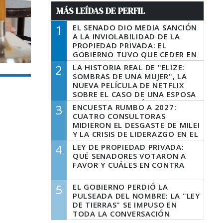
MÁS LEÍDAS DE PERFIL
1
EL SENADO DIO MEDIA SANCIÓN
A LA INVIOLABILIDAD DE LA
PROPIEDAD PRIVADA: EL
GOBIERNO TUVO QUE CEDER EN
LA LEY DEL MANEJO DEL FUEGO
2
LA HISTORIA REAL DE "ELIZE:
SOMBRAS DE UNA MUJER", LA
NUEVA PELÍCULA DE NETFLIX
SOBRE EL CASO DE UNA ESPOSA
QUE DESCUARTIZÓ A SU
3
ENCUESTA RUMBO A 2027:
MARIDO
CUATRO CONSULTORAS
MIDIERON EL DESGASTE DE MILEI
Y LA CRISIS DE LIDERAZGO EN EL
PERONISMO
4
LEY DE PROPIEDAD PRIVADA:
QUÉ SENADORES VOTARON A
FAVOR Y CUÁLES EN CONTRA
5
EL GOBIERNO PERDIÓ LA
PULSEADA DEL NOMBRE: LA "LEY
DE TIERRAS" SE IMPUSO EN
TODA LA CONVERSACIÓN
DIGITAL