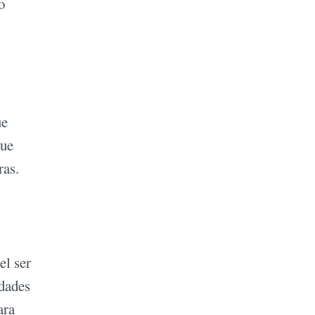
o
ue
que
ras.
el ser
idades
ara