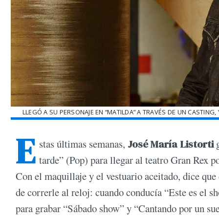
LLEGÓ A SU PERSONAJE EN “MATILDA” A TRAVÉS DE UN CASTING
E
stas últimas semanas,
José María Listorti
g
tarde” (Pop) para llegar al teatro Gran Rex 
Con el maquillaje y el vestuario aceitado, dice que 
de correrle al reloj: cuando conducía “Este es el 
para grabar “Sábado show” y “Cantando por un sueñ