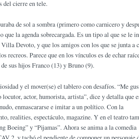
 del cierre en tele.
aburaba de sol a sombra (primero como carnicero y desp
 que la agenda sobrecargada. Es un tipo al que se le in
 Villa Devoto, y que los amigos con los que se junta a
os recreos. Parece que en los vínculos es de echar raíc
de sus hijos Franco (13) y Bruno (9).
uriosidad y el mover(se) el tablero con desafíos. “Me gus
cutor, actor, humorista, artista”, dice y detalla que e
udo, enmascararse e imitar a un político. Con la
to, realities, espectáculo, magazine. Y en el teatro ta
ing Boeing” y “Pijamas”. Ahora se anima a la comedia
ATAV 2, y tachó el pendiente de componer un personaje 