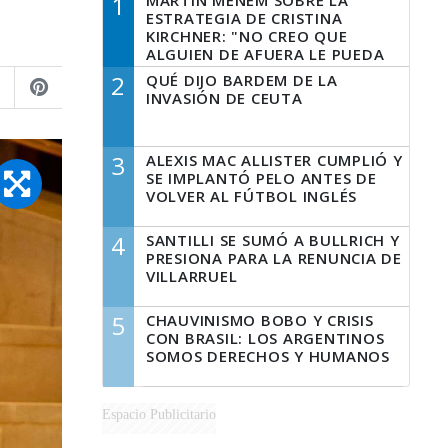
1
MARTÍN MENEM SOBRE LA
ESTRATEGIA DE CRISTINA
KIRCHNER: "NO CREO QUE
ALGUIEN DE AFUERA LE PUEDA
DECIR A LA JUSTICIA LO QUE
2
QUÉ DIJO BARDEM DE LA
TIENE QUE HACER"
INVASIÓN DE CEUTA
3
ALEXIS MAC ALLISTER CUMPLIÓ Y
SE IMPLANTÓ PELO ANTES DE
VOLVER AL FÚTBOL INGLÉS
4
SANTILLI SE SUMÓ A BULLRICH Y
PRESIONA PARA LA RENUNCIA DE
VILLARRUEL
5
CHAUVINISMO BOBO Y CRISIS
CON BRASIL: LOS ARGENTINOS
SOMOS DERECHOS Y HUMANOS
Espacio Publicitario