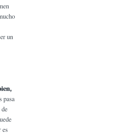
rmen
 mucho
cer un
ien,
s pasa
 de
puede
r es