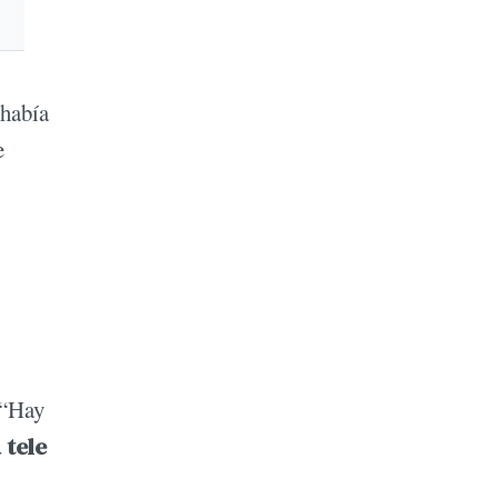
 había
e
 “Hay
 tele