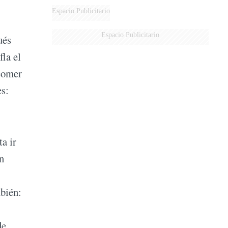
Espacio Publicitario
Espacio Publicitario
ués
fla el
 comer
es:
ta ir
n
mbién:
de