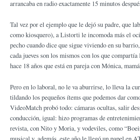
arrancaba en radio exactamente 15 minutos después
Tal vez por el ejemplo que le dejó su padre, que l
como kiosquero), a Listorti le incomoda más el ocio
pecho cuando dice que sigue viviendo en su barrio,
cada jueves son los mismos con los que compartía l
hace 18 años que está en pareja con Mónica, mamá 
Pero en lo laboral, no le va aburrirse, lo lleva la c
tildando los pequeños ítems que podemos dar como lo
VideoMatch probó todo: cámaras ocultas, salir desn
conducción, igual: hizo programas de entretenimien
revista, con Nito y Moria, y vodeviles, como “Boe
musical y, además, este año le llegó un papel en 