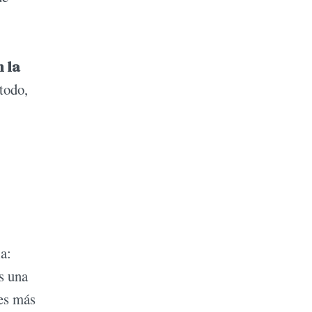
 la
 todo,
a:
s una
 es más