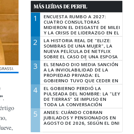
MÁS LEÍDAS DE PERFIL
1
ENCUESTA RUMBO A 2027:
CUATRO CONSULTORAS
MIDIERON EL DESGASTE DE MILEI
Y LA CRISIS DE LIDERAZGO EN EL
PERONISMO
2
LA HISTORIA REAL DE "ELIZE:
SOMBRAS DE UNA MUJER", LA
NUEVA PELÍCULA DE NETFLIX
SOBRE EL CASO DE UNA ESPOSA
QUE DESCUARTIZÓ A SU
3
EL SENADO DIO MEDIA SANCIÓN
MARIDO
GRASSI.
A LA INVIOLABILIDAD DE LA
PROPIEDAD PRIVADA: EL
GOBIERNO TUVO QUE CEDER EN
LA LEY DEL MANEJO DEL FUEGO
e
4
EL GOBIERNO PERDIÓ LA
PULSEADA DEL NOMBRE: LA "LEY
”
.
DE TIERRAS" SE IMPUSO EN
TODA LA CONVERSACIÓN
értigo
DIGITAL
5
ANSES: CUÁNDO COBRAN
mo,
JUBILADOS Y PENSIONADOS EN
AGOSTO DE 2026, SEGÚN EL DNI
Nueve,