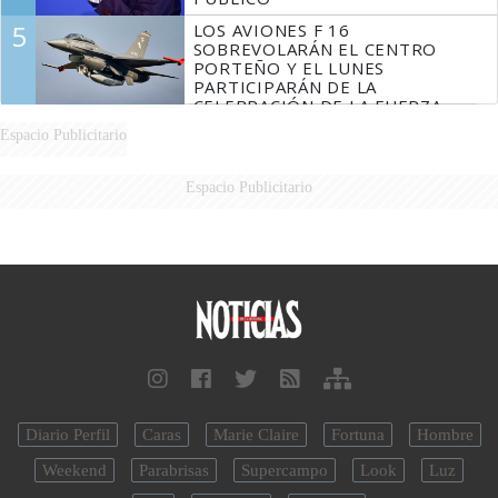
5
LOS AVIONES F 16
SOBREVOLARÁN EL CENTRO
PORTEÑO Y EL LUNES
PARTICIPARÁN DE LA
CELEBRACIÓN DE LA FUERZA
AÉREA
Espacio Publicitario
Espacio Publicitario
Diario Perfil
Caras
Marie Claire
Fortuna
Hombre
Weekend
Parabrisas
Supercampo
Look
Luz