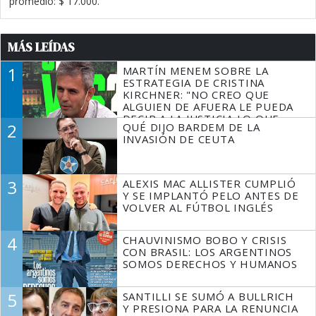
promedio: $ 17.000.
MÁS LEÍDAS
1
MARTÍN MENEM SOBRE LA
ESTRATEGIA DE CRISTINA
KIRCHNER: "NO CREO QUE
ALGUIEN DE AFUERA LE PUEDA
DECIR A LA JUSTICIA LO QUE
2
QUÉ DIJO BARDEM DE LA
TIENE QUE HACER"
INVASIÓN DE CEUTA
3
ALEXIS MAC ALLISTER CUMPLIÓ
Y SE IMPLANTÓ PELO ANTES DE
VOLVER AL FÚTBOL INGLÉS
4
CHAUVINISMO BOBO Y CRISIS
CON BRASIL: LOS ARGENTINOS
SOMOS DERECHOS Y HUMANOS
5
SANTILLI SE SUMÓ A BULLRICH
Y PRESIONA PARA LA RENUNCIA