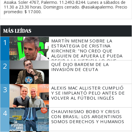
Asiaka. Soler 4767, Palermo. 11.2492-8244. Lunes a sábados de
11.30 a 23.30 horas. Domingos cerrado. @asiakapalermo. Precio
promedio: $ 17.000.
MÁS LEÍDAS
1
MARTÍN MENEM SOBRE LA
ESTRATEGIA DE CRISTINA
KIRCHNER: "NO CREO QUE
ALGUIEN DE AFUERA LE PUEDA
DECIR A LA JUSTICIA LO QUE
2
QUÉ DIJO BARDEM DE LA
TIENE QUE HACER"
INVASIÓN DE CEUTA
3
ALEXIS MAC ALLISTER CUMPLIÓ
Y SE IMPLANTÓ PELO ANTES DE
VOLVER AL FÚTBOL INGLÉS
4
CHAUVINISMO BOBO Y CRISIS
CON BRASIL: LOS ARGENTINOS
SOMOS DERECHOS Y HUMANOS