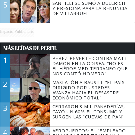
5
SANTILLI SE SUMÓ A BULLRICH
Y PRESIONA PARA LA RENUNCIA
DE VILLARRUEL
Espacio Publicitario
MÁS LEÍDAS DE PERFIL
1
PÉREZ-REVERTE CONTRA MATT
DAMON EN LA ODISEA: "NO ES
EL HÉROE MEDITERRÁNEO QUE
NOS CONTÓ HOMERO"
2
MASLATÓN A BAUSILI: "EL PAÍS
DIRIGIDO POR USTEDES
AVANZA HACIA EL DESASTRE
ECONÓMICO TOTAL"
3
CERRARON 3 MIL PANADERÍAS,
CAYÓ UN 60% EL CONSUMO Y
SURGEN LAS "CUEVAS DE PAN"
4
AEROPUERTOS: EL "EMPLEADO