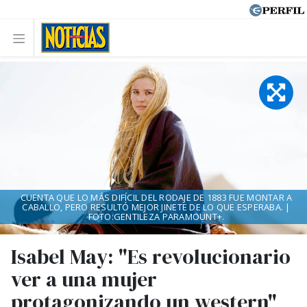
CUENTA QUE LO MÁS DIFÍCIL DEL RODAJE DE 1883 FUE MONTAR A
CABALLO, PERO RESULTÓ MEJOR JINETE DE LO QUE ESPERABA. |
FOTO:GENTILEZA PARAMOUNT+.
Isabel May: "Es revolucionario
ver a una mujer
protagonizando un western"