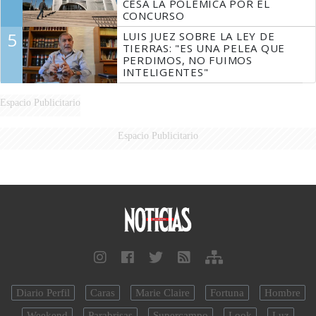
CESA LA POLÉMICA POR EL
CONCURSO
5
LUIS JUEZ SOBRE LA LEY DE
TIERRAS: "ES UNA PELEA QUE
PERDIMOS, NO FUIMOS
INTELIGENTES"
Espacio Publicitario
Espacio Publicitario
Diario Perfil
Caras
Marie Claire
Fortuna
Hombre
Weekend
Parabrisas
Supercampo
Look
Luz