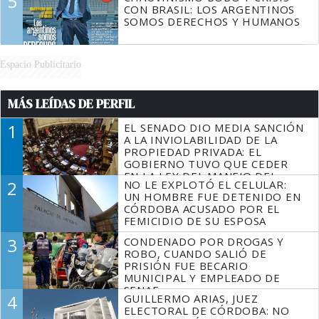
5
CON BRASIL: LOS ARGENTINOS
SOMOS DERECHOS Y HUMANOS
Espacio Publicitario
MÁS LEÍDAS DE PERFIL
1
EL SENADO DIO MEDIA SANCIÓN
A LA INVIOLABILIDAD DE LA
PROPIEDAD PRIVADA: EL
GOBIERNO TUVO QUE CEDER
EN LA LEY DEL MANEJO DEL
2
NO LE EXPLOTÓ EL CELULAR:
FUEGO
UN HOMBRE FUE DETENIDO EN
CÓRDOBA ACUSADO POR EL
FEMICIDIO DE SU ESPOSA
3
CONDENADO POR DROGAS Y
ROBO, CUANDO SALIÓ DE
PRISIÓN FUE BECARIO
MUNICIPAL Y EMPLEADO DE
SENAF
4
GUILLERMO ARIAS, JUEZ
ELECTORAL DE CÓRDOBA: NO