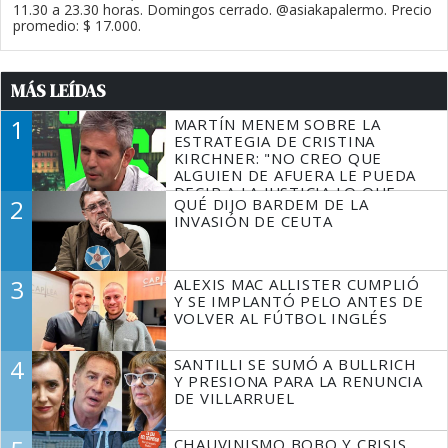
11.30 a 23.30 horas. Domingos cerrado. @asiakapalermo. Precio
promedio: $ 17.000.
MÁS LEÍDAS
1
MARTÍN MENEM SOBRE LA
ESTRATEGIA DE CRISTINA
KIRCHNER: "NO CREO QUE
ALGUIEN DE AFUERA LE PUEDA
DECIR A LA JUSTICIA LO QUE
2
QUÉ DIJO BARDEM DE LA
TIENE QUE HACER"
INVASIÓN DE CEUTA
3
ALEXIS MAC ALLISTER CUMPLIÓ
Y SE IMPLANTÓ PELO ANTES DE
VOLVER AL FÚTBOL INGLÉS
4
SANTILLI SE SUMÓ A BULLRICH
Y PRESIONA PARA LA RENUNCIA
DE VILLARRUEL
CHAUVINISMO BOBO Y CRISIS