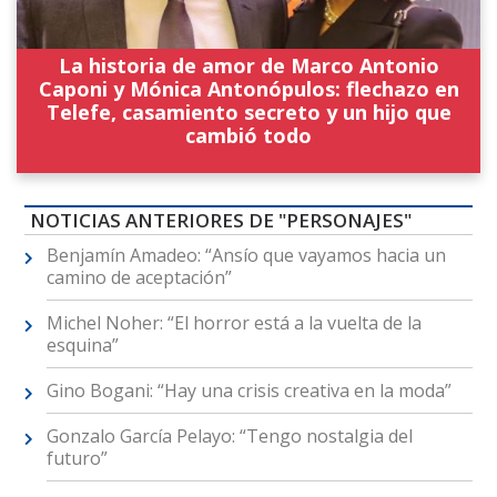
La historia de amor de Marco Antonio
Caponi y Mónica Antonópulos: flechazo en
Telefe, casamiento secreto y un hijo que
cambió todo
NOTICIAS ANTERIORES DE "PERSONAJES"
Benjamín Amadeo: “Ansío que vayamos hacia un
camino de aceptación”
Michel Noher: “El horror está a la vuelta de la
esquina”
Gino Bogani: “Hay una crisis creativa en la moda”
Gonzalo García Pelayo: “Tengo nostalgia del
futuro”