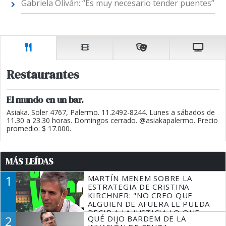
Gabriela Oliván: “Es muy necesario tender puentes”
Restaurantes
El mundo en un bar.
Asiaka. Soler 4767, Palermo. 11.2492-8244. Lunes a sábados de
11.30 a 23.30 horas. Domingos cerrado. @asiakapalermo. Precio
promedio: $ 17.000.
MÁS LEÍDAS
1
MARTÍN MENEM SOBRE LA
ESTRATEGIA DE CRISTINA
KIRCHNER: "NO CREO QUE
ALGUIEN DE AFUERA LE PUEDA
DECIR A LA JUSTICIA LO QUE
2
QUÉ DIJO BARDEM DE LA
TIENE QUE HACER"