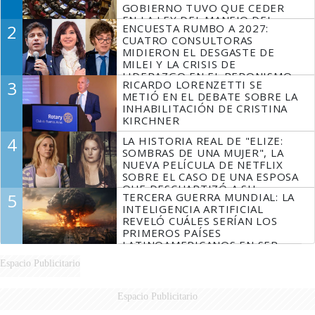
GOBIERNO TUVO QUE CEDER
EN LA LEY DEL MANEJO DEL
2
ENCUESTA RUMBO A 2027:
FUEGO
CUATRO CONSULTORAS
MIDIERON EL DESGASTE DE
MILEI Y LA CRISIS DE
LIDERAZGO EN EL PERONISMO
3
RICARDO LORENZETTI SE
METIÓ EN EL DEBATE SOBRE LA
INHABILITACIÓN DE CRISTINA
KIRCHNER
4
LA HISTORIA REAL DE "ELIZE:
SOMBRAS DE UNA MUJER", LA
NUEVA PELÍCULA DE NETFLIX
SOBRE EL CASO DE UNA ESPOSA
QUE DESCUARTIZÓ A SU
5
TERCERA GUERRA MUNDIAL: LA
MARIDO
INTELIGENCIA ARTIFICIAL
REVELÓ CUÁLES SERÍAN LOS
PRIMEROS PAÍSES
LATINOAMERICANOS EN SER
DERROTADOS
Espacio Publicitario
Espacio Publicitario