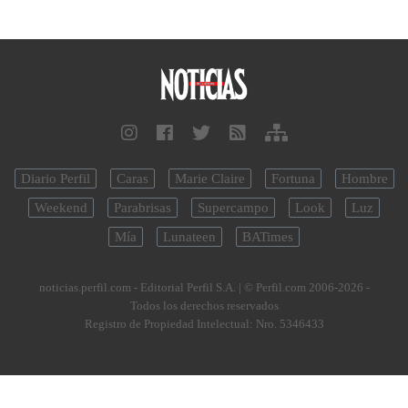
Diario Perfil
Caras
Marie Claire
Fortuna
Hombre
Weekend
Parabrisas
Supercampo
Look
Luz
Mía
Lunateen
BATimes
noticias.perfil.com - Editorial Perfil S.A.
| © Perfil.com 2006-2026 -
Todos los derechos reservados
Registro de Propiedad Intelectual: Nro. 5346433