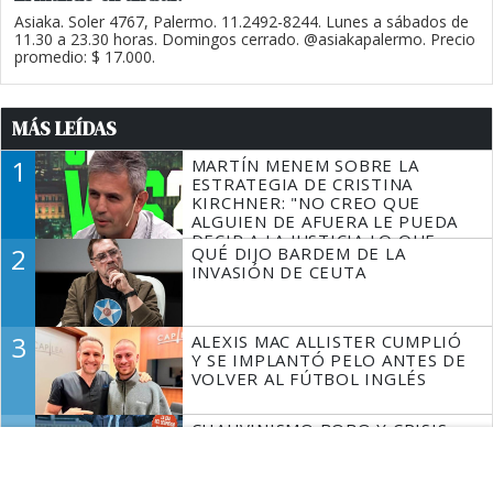
Asiaka. Soler 4767, Palermo. 11.2492-8244. Lunes a sábados de
11.30 a 23.30 horas. Domingos cerrado. @asiakapalermo. Precio
promedio: $ 17.000.
MÁS LEÍDAS
1
MARTÍN MENEM SOBRE LA
ESTRATEGIA DE CRISTINA
KIRCHNER: "NO CREO QUE
ALGUIEN DE AFUERA LE PUEDA
DECIR A LA JUSTICIA LO QUE
2
QUÉ DIJO BARDEM DE LA
TIENE QUE HACER"
INVASIÓN DE CEUTA
3
ALEXIS MAC ALLISTER CUMPLIÓ
Y SE IMPLANTÓ PELO ANTES DE
VOLVER AL FÚTBOL INGLÉS
4
CHAUVINISMO BOBO Y CRISIS
CON BRASIL: LOS ARGENTINOS
SOMOS DERECHOS Y HUMANOS