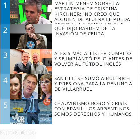
1
MARTÍN MENEM SOBRE LA
ESTRATEGIA DE CRISTINA
KIRCHNER: "NO CREO QUE
ALGUIEN DE AFUERA LE PUEDA
DECIR A LA JUSTICIA LO QUE
2
QUÉ DIJO BARDEM DE LA
TIENE QUE HACER"
INVASIÓN DE CEUTA
3
ALEXIS MAC ALLISTER CUMPLIÓ
Y SE IMPLANTÓ PELO ANTES DE
VOLVER AL FÚTBOL INGLÉS
4
SANTILLI SE SUMÓ A BULLRICH
Y PRESIONA PARA LA RENUNCIA
DE VILLARRUEL
5
CHAUVINISMO BOBO Y CRISIS
CON BRASIL: LOS ARGENTINOS
SOMOS DERECHOS Y HUMANOS
Espacio Publicitario