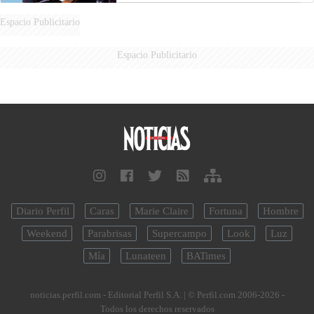
Espacio Publicitario
Espacio Publicitario
Diario Perfil
Caras
Marie Claire
Fortuna
Hombre
Weekend
Parabrisas
Supercampo
Look
Luz
Mía
Lunateen
BATimes
noticias.perfil.com - Editorial Perfil S.A.
| © Perfil.com 2006-2026 -
Todos los derechos reservados