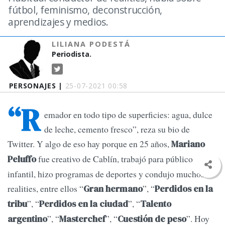
fútbol, feminismo, deconstrucción,
aprendizajes y medios.
LILIANA PODESTÁ
Periodista.
PERSONAJES |
25-07-2021 00:58
“R
emador en todo tipo de superficies: agua, dulce
de leche, cemento fresco”, reza su bio de
Twitter. Y algo de eso hay porque en 25 años,
Mariano
fue creativo de Cablín, trabajó para público
Peluffo
infantil, hizo programas de deportes y condujo muchos
realities, entre ellos “
”, “
Gran hermano
Perdidos en la
”, “
”, “
tribu
Perdidos en la ciudad
Talento
”, “
”, “
”. Hoy
argentino
Masterchef
Cuestión de peso