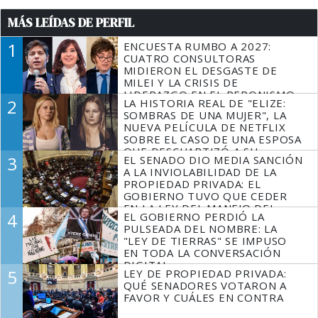
MÁS LEÍDAS DE PERFIL
1
ENCUESTA RUMBO A 2027:
CUATRO CONSULTORAS
MIDIERON EL DESGASTE DE
MILEI Y LA CRISIS DE
LIDERAZGO EN EL PERONISMO
2
LA HISTORIA REAL DE "ELIZE:
SOMBRAS DE UNA MUJER", LA
NUEVA PELÍCULA DE NETFLIX
SOBRE EL CASO DE UNA ESPOSA
QUE DESCUARTIZÓ A SU
3
EL SENADO DIO MEDIA SANCIÓN
MARIDO
A LA INVIOLABILIDAD DE LA
PROPIEDAD PRIVADA: EL
GOBIERNO TUVO QUE CEDER
EN LA LEY DEL MANEJO DEL
4
EL GOBIERNO PERDIÓ LA
FUEGO
PULSEADA DEL NOMBRE: LA
"LEY DE TIERRAS" SE IMPUSO
EN TODA LA CONVERSACIÓN
DIGITAL
5
LEY DE PROPIEDAD PRIVADA:
QUÉ SENADORES VOTARON A
FAVOR Y CUÁLES EN CONTRA