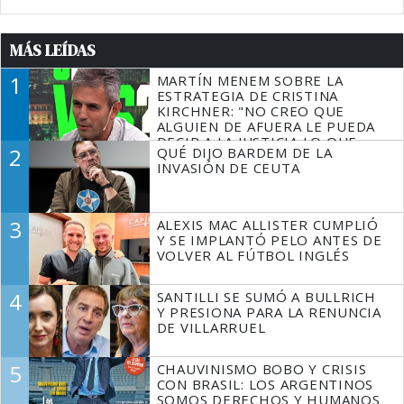
MÁS LEÍDAS
1
MARTÍN MENEM SOBRE LA
ESTRATEGIA DE CRISTINA
KIRCHNER: "NO CREO QUE
ALGUIEN DE AFUERA LE PUEDA
DECIR A LA JUSTICIA LO QUE
2
QUÉ DIJO BARDEM DE LA
TIENE QUE HACER"
INVASIÓN DE CEUTA
3
ALEXIS MAC ALLISTER CUMPLIÓ
Y SE IMPLANTÓ PELO ANTES DE
VOLVER AL FÚTBOL INGLÉS
4
SANTILLI SE SUMÓ A BULLRICH
Y PRESIONA PARA LA RENUNCIA
DE VILLARRUEL
5
CHAUVINISMO BOBO Y CRISIS
CON BRASIL: LOS ARGENTINOS
SOMOS DERECHOS Y HUMANOS