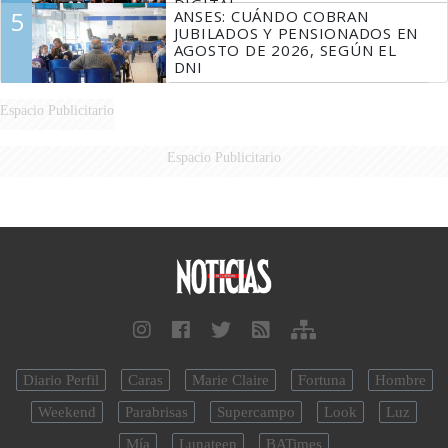
DIGITAL
5
ANSES: CUÁNDO COBRAN
JUBILADOS Y PENSIONADOS EN
AGOSTO DE 2026, SEGÚN EL
DNI
Espacio Publicitario
Espacio Publicitario
Diario Perfil
Caras
Marie Claire
Fortuna
Hombre
Weekend
Parabrisas
Supercampo
Look
Luz
Mía
Lunateen
BATimes