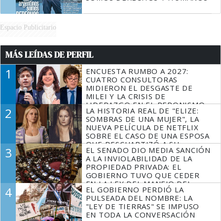
Espacio Publicitario
MÁS LEÍDAS DE PERFIL
1
ENCUESTA RUMBO A 2027:
CUATRO CONSULTORAS
MIDIERON EL DESGASTE DE
MILEI Y LA CRISIS DE
LIDERAZGO EN EL PERONISMO
2
LA HISTORIA REAL DE "ELIZE:
SOMBRAS DE UNA MUJER", LA
NUEVA PELÍCULA DE NETFLIX
SOBRE EL CASO DE UNA ESPOSA
QUE DESCUARTIZÓ A SU
3
EL SENADO DIO MEDIA SANCIÓN
MARIDO
A LA INVIOLABILIDAD DE LA
PROPIEDAD PRIVADA: EL
GOBIERNO TUVO QUE CEDER
EN LA LEY DEL MANEJO DEL
4
EL GOBIERNO PERDIÓ LA
FUEGO
PULSEADA DEL NOMBRE: LA
"LEY DE TIERRAS" SE IMPUSO
EN TODA LA CONVERSACIÓN