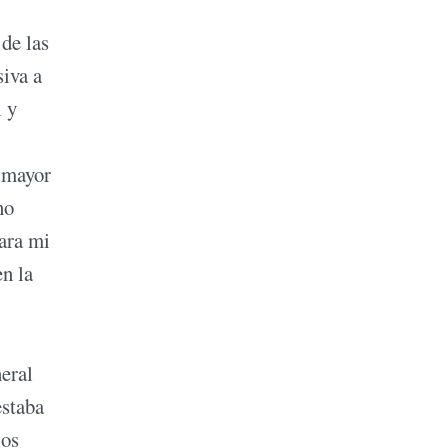
 de las
siva a
l y
 mayor
no
rara mi
en la
neral
estaba
los