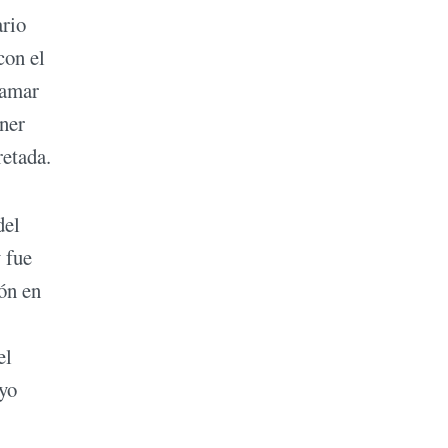
ario
con el
lamar
ener
retada.
del
 fue
ón en
el
ayo