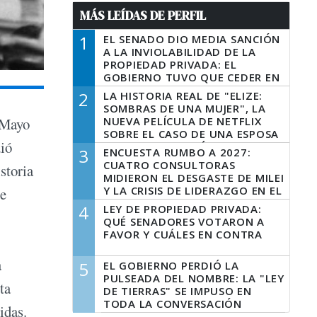
MÁS LEÍDAS DE PERFIL
1
EL SENADO DIO MEDIA SANCIÓN
A LA INVIOLABILIDAD DE LA
PROPIEDAD PRIVADA: EL
GOBIERNO TUVO QUE CEDER EN
LA LEY DEL MANEJO DEL FUEGO
2
LA HISTORIA REAL DE "ELIZE:
SOMBRAS DE UNA MUJER", LA
NUEVA PELÍCULA DE NETFLIX
 Mayo
SOBRE EL CASO DE UNA ESPOSA
dió
QUE DESCUARTIZÓ A SU
3
ENCUESTA RUMBO A 2027:
MARIDO
CUATRO CONSULTORAS
storia
MIDIERON EL DESGASTE DE MILEI
Y LA CRISIS DE LIDERAZGO EN EL
te
PERONISMO
4
LEY DE PROPIEDAD PRIVADA:
QUÉ SENADORES VOTARON A
FAVOR Y CUÁLES EN CONTRA
a
5
EL GOBIERNO PERDIÓ LA
PULSEADA DEL NOMBRE: LA "LEY
ta
DE TIERRAS" SE IMPUSO EN
TODA LA CONVERSACIÓN
idas.
DIGITAL