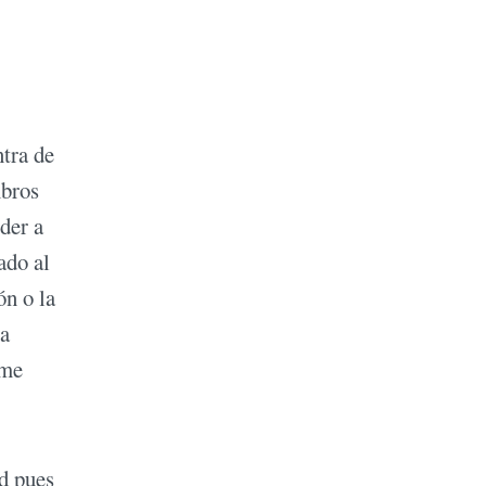
ntra de
mbros
der a
ado al
ón o la
la
 me
d pues