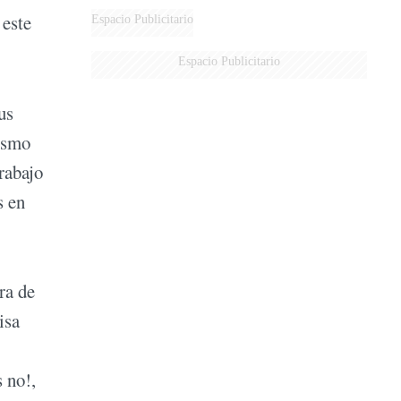
 este
Espacio Publicitario
Espacio Publicitario
us
mismo
rabajo
s en
ra de
isa
 no!,