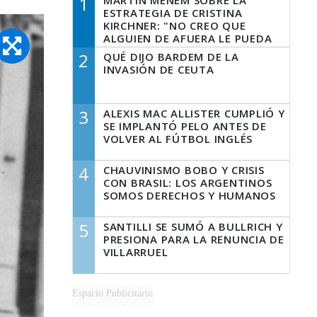
1
MARTÍN MENEM SOBRE LA
ESTRATEGIA DE CRISTINA
KIRCHNER: "NO CREO QUE
ALGUIEN DE AFUERA LE PUEDA
DECIR A LA JUSTICIA LO QUE
2
QUÉ DIJO BARDEM DE LA
TIENE QUE HACER"
INVASIÓN DE CEUTA
3
ALEXIS MAC ALLISTER CUMPLIÓ Y
SE IMPLANTÓ PELO ANTES DE
VOLVER AL FÚTBOL INGLÉS
4
CHAUVINISMO BOBO Y CRISIS
CON BRASIL: LOS ARGENTINOS
SOMOS DERECHOS Y HUMANOS
5
SANTILLI SE SUMÓ A BULLRICH Y
PRESIONA PARA LA RENUNCIA DE
VILLARRUEL
Espacio Publicitario