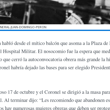
ENERAL-JUAN-DOMINGO-PERON
 habló desde el mítico balcón que asoma a la Plaza de
l Hospital Militar. El nosocomio fue la espera que me
so que cerró la autoconvocatoria obrera más grande la hi
oronel habría dejado las bases para ser elegido Presiden
o 17 de octubre y el Coronel se dirigió a la masa par
al. Al terminar dijo: “Les recomiendo que abandonen es
s hay numerosas mujeres obreras que deben ser proteg