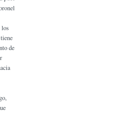
coronel
 los
 tiene
nto de
r
hacia
go,
que