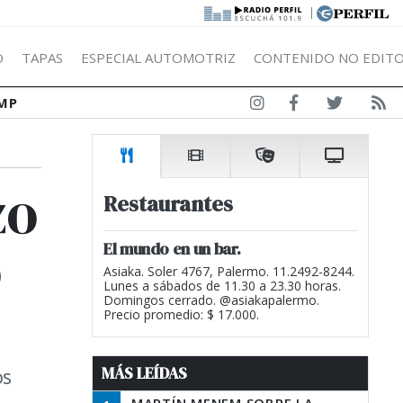
|
Ó
TAPAS
ESPECIAL AUTOMOTRIZ
CONTENIDO NO EDITO
MP
zo
Restaurantes
o
El mundo en un bar.
Asiaka. Soler 4767, Palermo. 11.2492-8244.
Lunes a sábados de 11.30 a 23.30 horas.
Domingos cerrado. @asiakapalermo.
Precio promedio: $ 17.000.
MÁS LEÍDAS
os