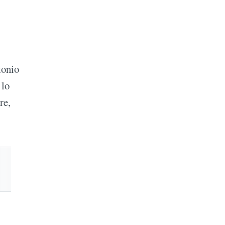
tonio
 lo
re,