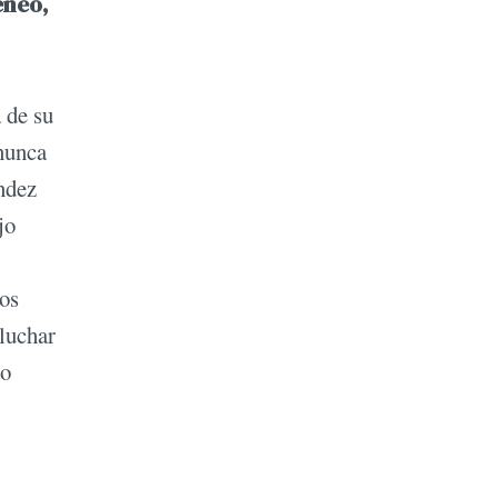
éneo,
 de su
 nunca
ndez
jo
mos
 luchar
do