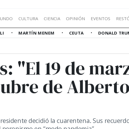
UNDO
CULTURA
CIENCIA
OPINIÓN
EVENTOS
REST
LLI
MARTÍN MENEM
CEUTA
DONALD TRU
: "El 19 de mar
ctubre de Albert
l Presidente decidió la cuarentena. Sus recuerd
re el peronismo en “modo pandemia”.