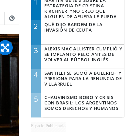
1
MARTÍN MENEM SOBRE LA
ESTRATEGIA DE CRISTINA
KIRCHNER: "NO CREO QUE
ALGUIEN DE AFUERA LE PUEDA
DECIR A LA JUSTICIA LO QUE
2
QUÉ DIJO BARDEM DE LA
TIENE QUE HACER"
INVASIÓN DE CEUTA
3
ALEXIS MAC ALLISTER CUMPLIÓ Y
SE IMPLANTÓ PELO ANTES DE
VOLVER AL FÚTBOL INGLÉS
4
SANTILLI SE SUMÓ A BULLRICH Y
PRESIONA PARA LA RENUNCIA DE
VILLARRUEL
5
CHAUVINISMO BOBO Y CRISIS
CON BRASIL: LOS ARGENTINOS
SOMOS DERECHOS Y HUMANOS
Espacio Publicitario