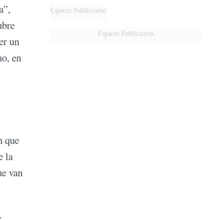
a”,
Espacio Publicitario
ubre
Espacio Publicitario
er un
mo, en
n que
e la
ue van