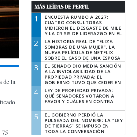
MÁS LEÍDAS DE PERFIL
1
ENCUESTA RUMBO A 2027:
CUATRO CONSULTORAS
MIDIERON EL DESGASTE DE MILEI
Y LA CRISIS DE LIDERAZGO EN EL
PERONISMO
2
LA HISTORIA REAL DE "ELIZE:
SOMBRAS DE UNA MUJER", LA
NUEVA PELÍCULA DE NETFLIX
SOBRE EL CASO DE UNA ESPOSA
QUE DESCUARTIZÓ A SU
3
EL SENADO DIO MEDIA SANCIÓN
MARIDO
A LA INVIOLABILIDAD DE LA
PROPIEDAD PRIVADA: EL
 de la
GOBIERNO TUVO QUE CEDER EN
LA LEY DEL MANEJO DEL FUEGO
4
LEY DE PROPIEDAD PRIVADA:
QUÉ SENADORES VOTARON A
ficado
FAVOR Y CUÁLES EN CONTRA
5
EL GOBIERNO PERDIÓ LA
PULSEADA DEL NOMBRE: LA "LEY
DE TIERRAS" SE IMPUSO EN
TODA LA CONVERSACIÓN
u 75
DIGITAL