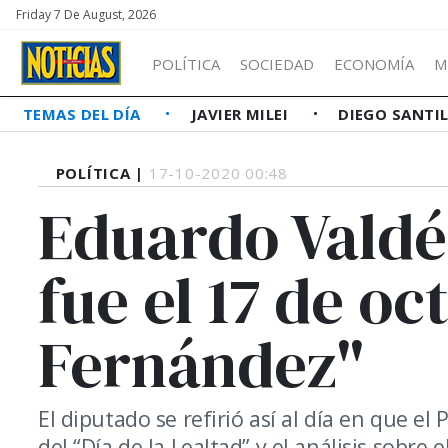
Friday 7 De August, 2026
POLÍTICA
SOCIEDAD
ECONOMÍA
M
TEMAS DEL DÍA
JAVIER MILEI
DIEGO SANTI
POLÍTICA |
17-10-2020 00:48
Eduardo Valdés
fue el 17 de o
Fernández"
El diputado se refirió así al día en que e
del “Día de la Lealtad” y el análisis sob