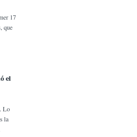
imer 17
s, que
ó el
. Lo
s la
A