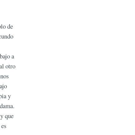
plo de
acundo
bajo a
al otro
enos
ajo
pia y
 dama.
 y que
 es