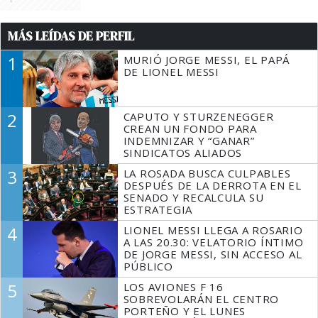
MÁS LEÍDAS DE PERFIL
1
MURIÓ JORGE MESSI, EL PAPÁ
DE LIONEL MESSI
2
CAPUTO Y STURZENEGGER
CREAN UN FONDO PARA
INDEMNIZAR Y “GANAR”
SINDICATOS ALIADOS
3
LA ROSADA BUSCA CULPABLES
DESPUÉS DE LA DERROTA EN EL
SENADO Y RECALCULA SU
ESTRATEGIA
4
LIONEL MESSI LLEGA A ROSARIO
A LAS 20.30: VELATORIO ÍNTIMO
DE JORGE MESSI, SIN ACCESO AL
PÚBLICO
5
LOS AVIONES F 16
SOBREVOLARÁN EL CENTRO
PORTEÑO Y EL LUNES