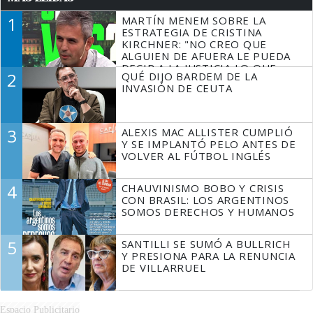
1
MARTÍN MENEM SOBRE LA
ESTRATEGIA DE CRISTINA
KIRCHNER: "NO CREO QUE
ALGUIEN DE AFUERA LE PUEDA
DECIR A LA JUSTICIA LO QUE
2
QUÉ DIJO BARDEM DE LA
TIENE QUE HACER"
INVASIÓN DE CEUTA
3
ALEXIS MAC ALLISTER CUMPLIÓ
Y SE IMPLANTÓ PELO ANTES DE
VOLVER AL FÚTBOL INGLÉS
4
CHAUVINISMO BOBO Y CRISIS
CON BRASIL: LOS ARGENTINOS
SOMOS DERECHOS Y HUMANOS
5
SANTILLI SE SUMÓ A BULLRICH
Y PRESIONA PARA LA RENUNCIA
DE VILLARRUEL
Espacio Publicitario