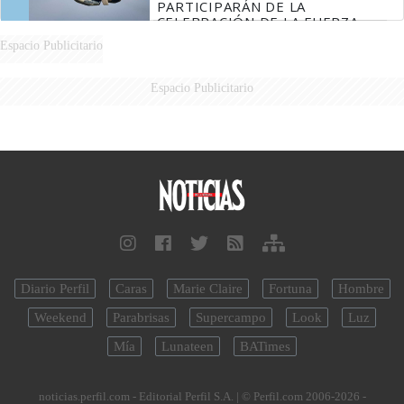
PARTICIPARÁN DE LA
CELEBRACIÓN DE LA FUERZA
AÉREA
Espacio Publicitario
Espacio Publicitario
Diario Perfil
Caras
Marie Claire
Fortuna
Hombre
Weekend
Parabrisas
Supercampo
Look
Luz
Mía
Lunateen
BATimes
noticias.perfil.com - Editorial Perfil S.A.
| © Perfil.com 2006-2026 -