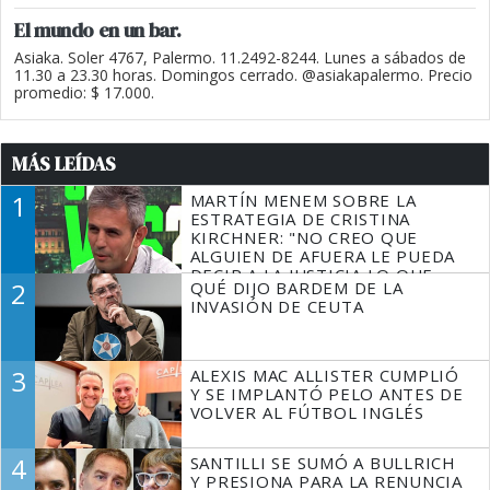
El mundo en un bar.
Asiaka. Soler 4767, Palermo. 11.2492-8244. Lunes a sábados de
11.30 a 23.30 horas. Domingos cerrado. @asiakapalermo. Precio
promedio: $ 17.000.
MÁS LEÍDAS
1
MARTÍN MENEM SOBRE LA
ESTRATEGIA DE CRISTINA
KIRCHNER: "NO CREO QUE
ALGUIEN DE AFUERA LE PUEDA
DECIR A LA JUSTICIA LO QUE
2
QUÉ DIJO BARDEM DE LA
TIENE QUE HACER"
INVASIÓN DE CEUTA
3
ALEXIS MAC ALLISTER CUMPLIÓ
Y SE IMPLANTÓ PELO ANTES DE
VOLVER AL FÚTBOL INGLÉS
4
SANTILLI SE SUMÓ A BULLRICH
Y PRESIONA PARA LA RENUNCIA