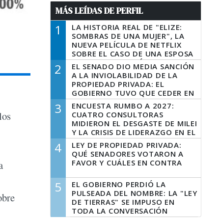
MÁS LEÍDAS DE PERFIL
1
LA HISTORIA REAL DE "ELIZE:
SOMBRAS DE UNA MUJER", LA
NUEVA PELÍCULA DE NETFLIX
SOBRE EL CASO DE UNA ESPOSA
QUE DESCUARTIZÓ A SU
2
EL SENADO DIO MEDIA SANCIÓN
MARIDO
A LA INVIOLABILIDAD DE LA
PROPIEDAD PRIVADA: EL
GOBIERNO TUVO QUE CEDER EN
LA LEY DEL MANEJO DEL FUEGO
3
ENCUESTA RUMBO A 2027:
los
CUATRO CONSULTORAS
MIDIERON EL DESGASTE DE MILEI
Y LA CRISIS DE LIDERAZGO EN EL
PERONISMO
4
LEY DE PROPIEDAD PRIVADA:
QUÉ SENADORES VOTARON A
FAVOR Y CUÁLES EN CONTRA
a
5
EL GOBIERNO PERDIÓ LA
PULSEADA DEL NOMBRE: LA "LEY
obre
DE TIERRAS" SE IMPUSO EN
TODA LA CONVERSACIÓN
DIGITAL