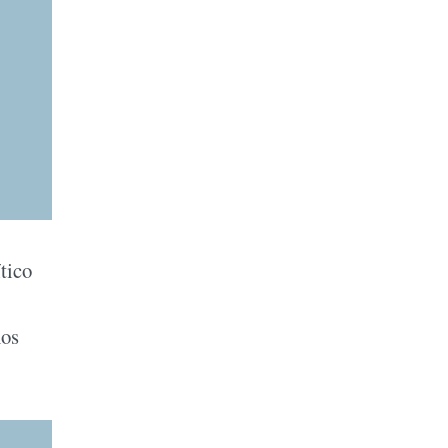
tico
nos