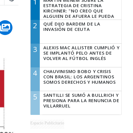
1
MARTÍN MENEM SOBRE LA
ESTRATEGIA DE CRISTINA
KIRCHNER: "NO CREO QUE
ALGUIEN DE AFUERA LE PUEDA
DECIR A LA JUSTICIA LO QUE
2
QUÉ DIJO BARDEM DE LA
TIENE QUE HACER"
INVASIÓN DE CEUTA
3
ALEXIS MAC ALLISTER CUMPLIÓ Y
SE IMPLANTÓ PELO ANTES DE
VOLVER AL FÚTBOL INGLÉS
4
CHAUVINISMO BOBO Y CRISIS
CON BRASIL: LOS ARGENTINOS
SOMOS DERECHOS Y HUMANOS
5
SANTILLI SE SUMÓ A BULLRICH Y
PRESIONA PARA LA RENUNCIA DE
VILLARRUEL
Espacio Publicitario