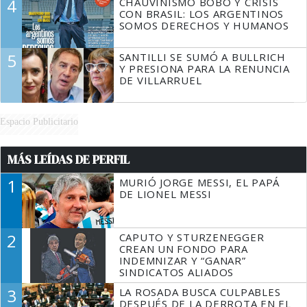
4
CHAUVINISMO BOBO Y CRISIS
CON BRASIL: LOS ARGENTINOS
SOMOS DERECHOS Y HUMANOS
5
SANTILLI SE SUMÓ A BULLRICH
Y PRESIONA PARA LA RENUNCIA
DE VILLARRUEL
Espacio Publicitario
MÁS LEÍDAS DE PERFIL
1
MURIÓ JORGE MESSI, EL PAPÁ
DE LIONEL MESSI
2
CAPUTO Y STURZENEGGER
CREAN UN FONDO PARA
INDEMNIZAR Y “GANAR”
SINDICATOS ALIADOS
3
LA ROSADA BUSCA CULPABLES
DESPUÉS DE LA DERROTA EN EL