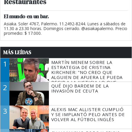
Restaurantes
El mundo en un bar.
Asiaka. Soler 4767, Palermo. 11.2492-8244. Lunes a sábados de
11.30 a 23.30 horas. Domingos cerrado. @asiakapalermo. Precio
promedio: $ 17.000.
MÁS LEÍDAS
1
MARTÍN MENEM SOBRE LA
ESTRATEGIA DE CRISTINA
KIRCHNER: "NO CREO QUE
ALGUIEN DE AFUERA LE PUEDA
DECIR A LA JUSTICIA LO QUE
2
QUÉ DIJO BARDEM DE LA
TIENE QUE HACER"
INVASIÓN DE CEUTA
3
ALEXIS MAC ALLISTER CUMPLIÓ
Y SE IMPLANTÓ PELO ANTES DE
VOLVER AL FÚTBOL INGLÉS