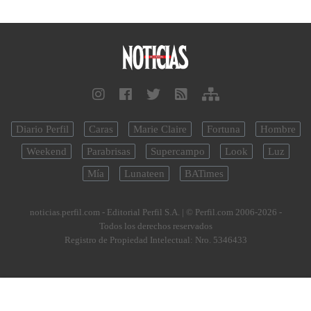
Diario Perfil
Caras
Marie Claire
Fortuna
Hombre
Weekend
Parabrisas
Supercampo
Look
Luz
Mía
Lunateen
BATimes
noticias.perfil.com - Editorial Perfil S.A.
| © Perfil.com 2006-2026 -
Todos los derechos reservados
Registro de Propiedad Intelectual: Nro. 5346433