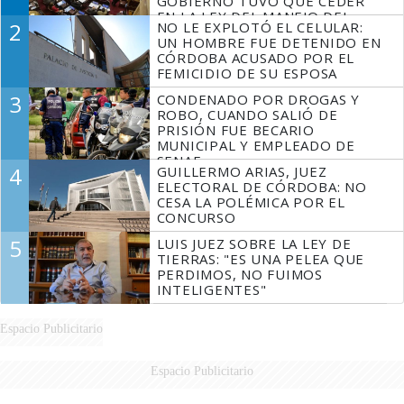
GOBIERNO TUVO QUE CEDER
EN LA LEY DEL MANEJO DEL
2
NO LE EXPLOTÓ EL CELULAR:
FUEGO
UN HOMBRE FUE DETENIDO EN
CÓRDOBA ACUSADO POR EL
FEMICIDIO DE SU ESPOSA
3
CONDENADO POR DROGAS Y
ROBO, CUANDO SALIÓ DE
PRISIÓN FUE BECARIO
MUNICIPAL Y EMPLEADO DE
SENAF
4
GUILLERMO ARIAS, JUEZ
ELECTORAL DE CÓRDOBA: NO
CESA LA POLÉMICA POR EL
CONCURSO
5
LUIS JUEZ SOBRE LA LEY DE
TIERRAS: "ES UNA PELEA QUE
PERDIMOS, NO FUIMOS
INTELIGENTES"
Espacio Publicitario
Espacio Publicitario