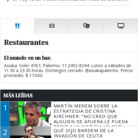
Restaurantes
El mundo en un bar.
Asiaka. Soler 4767, Palermo. 11.2492-8244. Lunes a sábados de
11.30 a 23.30 horas. Domingos cerrado. @asiakapalermo. Precio
promedio: $ 17.000.
MÁS LEÍDAS
1
MARTÍN MENEM SOBRE LA
ESTRATEGIA DE CRISTINA
KIRCHNER: "NO CREO QUE
ALGUIEN DE AFUERA LE PUEDA
DECIR A LA JUSTICIA LO QUE
2
QUÉ DIJO BARDEM DE LA
TIENE QUE HACER"
INVASIÓN DE CEUTA