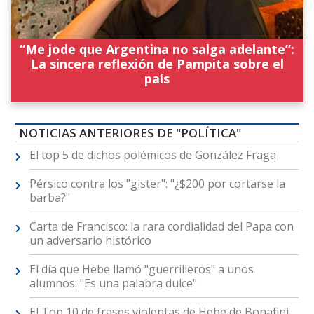
“Me jode que Argentina no salga adelante”:
La sincera reflexión de Pampita sobre el
país
NOTICIAS ANTERIORES DE "POLÍTICA"
El top 5 de dichos polémicos de González Fraga
Pérsico contra los "gister": "¿$200 por cortarse la
barba?"
Carta de Francisco: la rara cordialidad del Papa con
un adversario histórico
El día que Hebe llamó "guerrilleros" a unos
alumnos: "Es una palabra dulce"
El Top 10 de frases violentas de Hebe de Bonafini