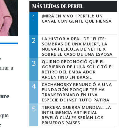
MÁS LEÍDAS DE PERFIL
1
¡MIRÁ EN VIVO +PERFIL!: UN
CANAL CON GENTE QUE PIENSA
2
LA HISTORIA REAL DE "ELIZE:
SOMBRAS DE UNA MUJER", LA
NUEVA PELÍCULA DE NETFLIX
SOBRE EL CASO DE UNA ESPOSA
o
QUE DESCUARTIZÓ A SU
3
QUIRNO RECONOCIÓ QUE EL
MARIDO
arar a
GOBIERNO DE LULA SOLICITÓ EL
RETIRO DEL EMBAJADOR
ARGENTINO EN BRASIL
4
CACHANOSKY RENUNCIÓ A UNA
FUNDACIÓN PORQUE "SE HA
TRANSFORMADO EN UNA
bure
ESPECIE DE INSTITUTO PATRIA
INCONDICIONAL DE LA GESTIÓN
5
TERCERA GUERRA MUNDIAL: LA
DE MILEI"
INTELIGENCIA ARTIFICIAL
 que
REVELÓ CUÁLES SERÍAN LOS
PRIMEROS PAÍSES
e
LATINOAMERICANOS EN SER