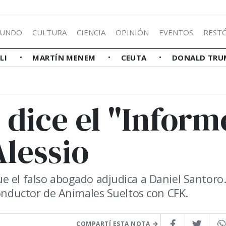
UNDO
CULTURA
CIENCIA
OPINIÓN
EVENTOS
REST
LLI
MARTÍN MENEM
CEUTA
DONALD TRU
 dice el "Inform
Alessio
e el falso abogado adjudica a Daniel Santoro.
conductor de Animales Sueltos con CFK.
COMPARTÍ ESTA NOTA