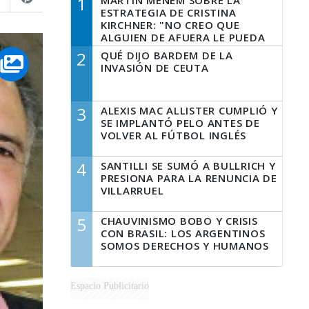
1
MARTÍN MENEM SOBRE LA
ESTRATEGIA DE CRISTINA
KIRCHNER: "NO CREO QUE
ALGUIEN DE AFUERA LE PUEDA
DECIR A LA JUSTICIA LO QUE
2
QUÉ DIJO BARDEM DE LA
TIENE QUE HACER"
INVASIÓN DE CEUTA
3
ALEXIS MAC ALLISTER CUMPLIÓ Y
SE IMPLANTÓ PELO ANTES DE
VOLVER AL FÚTBOL INGLÉS
4
SANTILLI SE SUMÓ A BULLRICH Y
PRESIONA PARA LA RENUNCIA DE
VILLARRUEL
5
CHAUVINISMO BOBO Y CRISIS
CON BRASIL: LOS ARGENTINOS
SOMOS DERECHOS Y HUMANOS
Espacio Publicitario