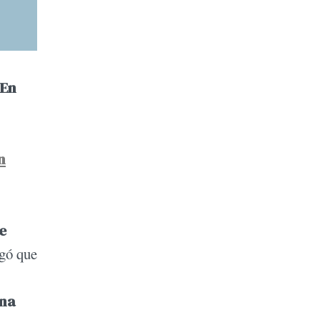
En
n
e
egó que
una