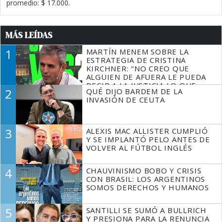
promedio: $ 17.000.
MÁS LEÍDAS
1
MARTÍN MENEM SOBRE LA
ESTRATEGIA DE CRISTINA
KIRCHNER: "NO CREO QUE
ALGUIEN DE AFUERA LE PUEDA
DECIR A LA JUSTICIA LO QUE
2
QUÉ DIJO BARDEM DE LA
TIENE QUE HACER"
INVASIÓN DE CEUTA
3
ALEXIS MAC ALLISTER CUMPLIÓ
Y SE IMPLANTÓ PELO ANTES DE
VOLVER AL FÚTBOL INGLÉS
4
CHAUVINISMO BOBO Y CRISIS
CON BRASIL: LOS ARGENTINOS
SOMOS DERECHOS Y HUMANOS
5
SANTILLI SE SUMÓ A BULLRICH
Y PRESIONA PARA LA RENUNCIA