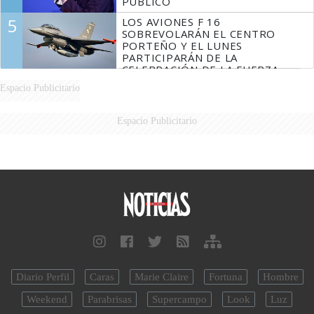
PÚBLICO
5
LOS AVIONES F 16
SOBREVOLARÁN EL CENTRO
PORTEÑO Y EL LUNES
PARTICIPARÁN DE LA
CELEBRACIÓN DE LA FUERZA
AÉREA
Espacio Publicitario
Espacio Publicitario
Diario Perfil
Caras
Marie Claire
Fortuna
Hombre
Weekend
Parabrisas
Supercampo
Look
Luz