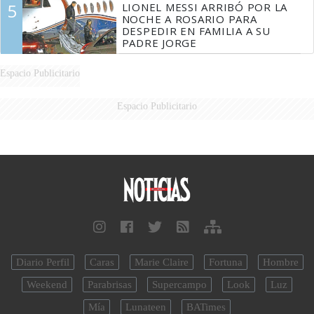
5
LIONEL MESSI ARRIBÓ POR LA
NOCHE A ROSARIO PARA
DESPEDIR EN FAMILIA A SU
PADRE JORGE
Espacio Publicitario
Espacio Publicitario
Diario Perfil
Caras
Marie Claire
Fortuna
Hombre
Weekend
Parabrisas
Supercampo
Look
Luz
Mía
Lunateen
BATimes