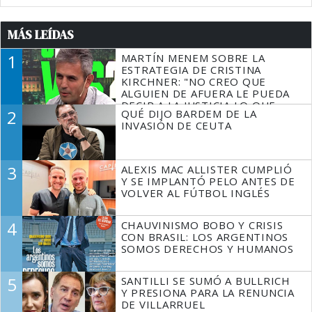
MÁS LEÍDAS
1
MARTÍN MENEM SOBRE LA
ESTRATEGIA DE CRISTINA
KIRCHNER: "NO CREO QUE
ALGUIEN DE AFUERA LE PUEDA
DECIR A LA JUSTICIA LO QUE
2
QUÉ DIJO BARDEM DE LA
TIENE QUE HACER"
INVASIÓN DE CEUTA
3
ALEXIS MAC ALLISTER CUMPLIÓ
Y SE IMPLANTÓ PELO ANTES DE
VOLVER AL FÚTBOL INGLÉS
4
CHAUVINISMO BOBO Y CRISIS
CON BRASIL: LOS ARGENTINOS
SOMOS DERECHOS Y HUMANOS
5
SANTILLI SE SUMÓ A BULLRICH
Y PRESIONA PARA LA RENUNCIA
DE VILLARRUEL