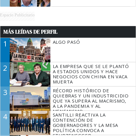
Espacio Publicitario
MÁS LEÍDAS DE PERFIL
1
ALGO PASÓ
2
LA EMPRESA QUE SE LE PLANTÓ
A ESTADOS UNIDOS Y HACE
NEGOCIOS CON CHINA EN VACA
MUERTA
3
RÉCORD HISTÓRICO DE
QUIEBRAS Y UN INDUSTRICIDIO
QUE YA SUPERA AL MACRISMO,
A LA PANDEMIA Y AL
MENEMISMO
4
SANTILLI REACTIVA LA
CONTENCIÓN DE
GOBERNADORES Y LA MESA
POLÍTICA CONVOCA A
STURZENEGGER