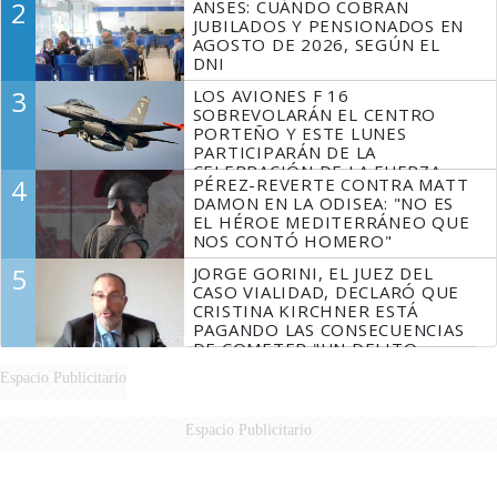
2
ANSES: CUÁNDO COBRAN
JUBILADOS Y PENSIONADOS EN
AGOSTO DE 2026, SEGÚN EL
DNI
3
LOS AVIONES F 16
SOBREVOLARÁN EL CENTRO
PORTEÑO Y ESTE LUNES
PARTICIPARÁN DE LA
CELEBRACIÓN DE LA FUERZA
4
PÉREZ-REVERTE CONTRA MATT
AÉREA
DAMON EN LA ODISEA: "NO ES
EL HÉROE MEDITERRÁNEO QUE
NOS CONTÓ HOMERO"
5
JORGE GORINI, EL JUEZ DEL
CASO VIALIDAD, DECLARÓ QUE
CRISTINA KIRCHNER ESTÁ
PAGANDO LAS CONSECUENCIAS
DE COMETER "UN DELITO
COMPROBADO"
Espacio Publicitario
Espacio Publicitario