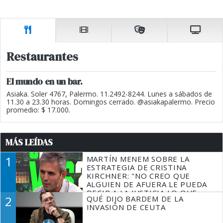
Restaurantes
El mundo en un bar.
Asiaka. Soler 4767, Palermo. 11.2492-8244. Lunes a sábados de
11.30 a 23.30 horas. Domingos cerrado. @asiakapalermo. Precio
promedio: $ 17.000.
MÁS LEÍDAS
1
MARTÍN MENEM SOBRE LA
ESTRATEGIA DE CRISTINA
KIRCHNER: "NO CREO QUE
ALGUIEN DE AFUERA LE PUEDA
DECIR A LA JUSTICIA LO QUE
2
QUÉ DIJO BARDEM DE LA
TIENE QUE HACER"
INVASIÓN DE CEUTA