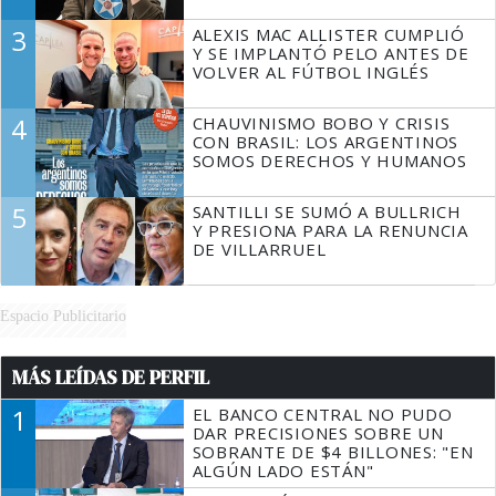
3
ALEXIS MAC ALLISTER CUMPLIÓ
Y SE IMPLANTÓ PELO ANTES DE
VOLVER AL FÚTBOL INGLÉS
4
CHAUVINISMO BOBO Y CRISIS
CON BRASIL: LOS ARGENTINOS
SOMOS DERECHOS Y HUMANOS
5
SANTILLI SE SUMÓ A BULLRICH
Y PRESIONA PARA LA RENUNCIA
DE VILLARRUEL
Espacio Publicitario
MÁS LEÍDAS DE PERFIL
1
EL BANCO CENTRAL NO PUDO
DAR PRECISIONES SOBRE UN
SOBRANTE DE $4 BILLONES: "EN
ALGÚN LADO ESTÁN"