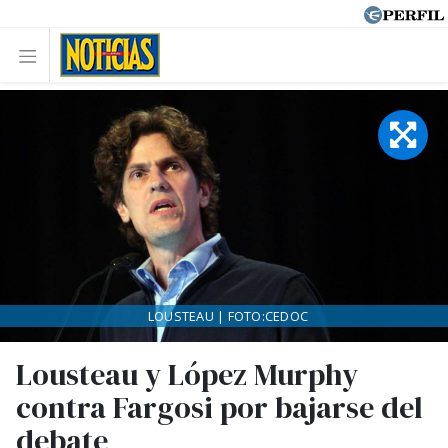
LOUSTEAU | FOTO:CEDOC
Lousteau y López Murphy
contra Fargosi por bajarse del
debate