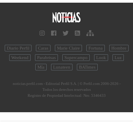
Diario Perfil
Caras
Marie Claire
Fortuna
Hombre
Weekend
Parabrisas
Supercampo
Look
Luz
Mía
Lunateen
BATimes
noticias.perfil.com - Editorial Perfil S.A.
| © Perfil.com 2006-2026 -
Todos los derechos reservados
Registro de Propiedad Intelectual: Nro. 5346433