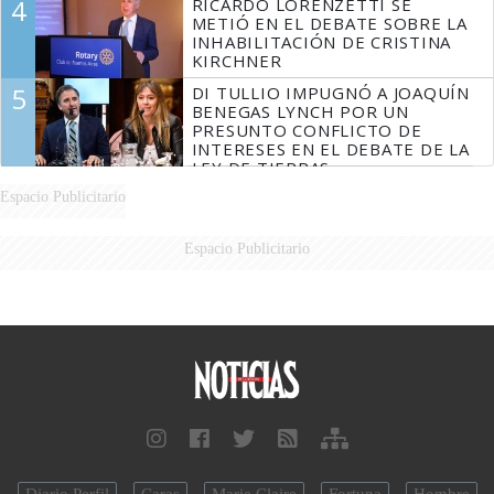
4
RICARDO LORENZETTI SE
MARIDO
METIÓ EN EL DEBATE SOBRE LA
INHABILITACIÓN DE CRISTINA
KIRCHNER
5
DI TULLIO IMPUGNÓ A JOAQUÍN
BENEGAS LYNCH POR UN
PRESUNTO CONFLICTO DE
INTERESES EN EL DEBATE DE LA
LEY DE TIERRAS
Espacio Publicitario
Espacio Publicitario
Diario Perfil
Caras
Marie Claire
Fortuna
Hombre