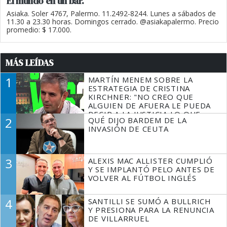
El mundo en un bar.
Asiaka. Soler 4767, Palermo. 11.2492-8244. Lunes a sábados de
11.30 a 23.30 horas. Domingos cerrado. @asiakapalermo. Precio
promedio: $ 17.000.
MÁS LEÍDAS
1
MARTÍN MENEM SOBRE LA
ESTRATEGIA DE CRISTINA
KIRCHNER: "NO CREO QUE
ALGUIEN DE AFUERA LE PUEDA
DECIR A LA JUSTICIA LO QUE
2
QUÉ DIJO BARDEM DE LA
TIENE QUE HACER"
INVASIÓN DE CEUTA
3
ALEXIS MAC ALLISTER CUMPLIÓ
Y SE IMPLANTÓ PELO ANTES DE
VOLVER AL FÚTBOL INGLÉS
4
SANTILLI SE SUMÓ A BULLRICH
Y PRESIONA PARA LA RENUNCIA
DE VILLARRUEL