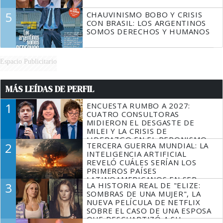
5
CHAUVINISMO BOBO Y CRISIS
CON BRASIL: LOS ARGENTINOS
SOMOS DERECHOS Y HUMANOS
Espacio Publicitario
MÁS LEÍDAS DE PERFIL
1
ENCUESTA RUMBO A 2027:
CUATRO CONSULTORAS
MIDIERON EL DESGASTE DE
MILEI Y LA CRISIS DE
LIDERAZGO EN EL PERONISMO
2
TERCERA GUERRA MUNDIAL: LA
INTELIGENCIA ARTIFICIAL
REVELÓ CUÁLES SERÍAN LOS
PRIMEROS PAÍSES
LATINOAMERICANOS EN SER
3
LA HISTORIA REAL DE "ELIZE:
DERROTADOS
SOMBRAS DE UNA MUJER", LA
NUEVA PELÍCULA DE NETFLIX
SOBRE EL CASO DE UNA ESPOSA
QUE DESCUARTIZÓ A SU