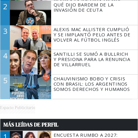
DECIR A LA JUSTICIA LO QUE
2
QUÉ DIJO BARDEM DE LA
TIENE QUE HACER"
INVASIÓN DE CEUTA
3
ALEXIS MAC ALLISTER CUMPLIÓ
Y SE IMPLANTÓ PELO ANTES DE
VOLVER AL FÚTBOL INGLÉS
4
SANTILLI SE SUMÓ A BULLRICH
Y PRESIONA PARA LA RENUNCIA
DE VILLARRUEL
5
CHAUVINISMO BOBO Y CRISIS
CON BRASIL: LOS ARGENTINOS
SOMOS DERECHOS Y HUMANOS
Espacio Publicitario
MÁS LEÍDAS DE PERFIL
1
ENCUESTA RUMBO A 2027: