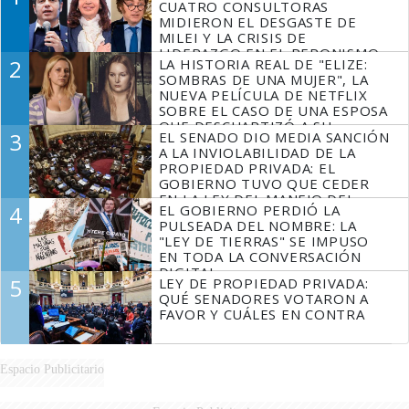
CUATRO CONSULTORAS
MIDIERON EL DESGASTE DE
MILEI Y LA CRISIS DE
LIDERAZGO EN EL PERONISMO
2
LA HISTORIA REAL DE "ELIZE:
SOMBRAS DE UNA MUJER", LA
NUEVA PELÍCULA DE NETFLIX
SOBRE EL CASO DE UNA ESPOSA
QUE DESCUARTIZÓ A SU
3
EL SENADO DIO MEDIA SANCIÓN
MARIDO
A LA INVIOLABILIDAD DE LA
PROPIEDAD PRIVADA: EL
GOBIERNO TUVO QUE CEDER
EN LA LEY DEL MANEJO DEL
4
EL GOBIERNO PERDIÓ LA
FUEGO
PULSEADA DEL NOMBRE: LA
"LEY DE TIERRAS" SE IMPUSO
EN TODA LA CONVERSACIÓN
DIGITAL
5
LEY DE PROPIEDAD PRIVADA:
QUÉ SENADORES VOTARON A
FAVOR Y CUÁLES EN CONTRA
Espacio Publicitario