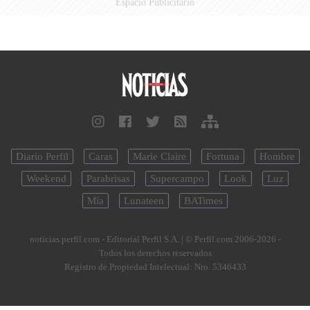
Espacio Publicitario
Diario Perfil
Caras
Marie Claire
Fortuna
Hombre
Weekend
Parabrisas
Supercampo
Look
Luz
Mía
Lunateen
BATimes
noticias.perfil.com - Editorial Perfil S.A.
| © Perfil.com 2006-2026 -
Todos los derechos reservados
Registro de Propiedad Intelectual: Nro. 5346433