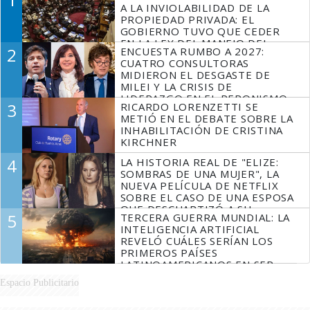
A LA INVIOLABILIDAD DE LA
PROPIEDAD PRIVADA: EL
GOBIERNO TUVO QUE CEDER
EN LA LEY DEL MANEJO DEL
2
ENCUESTA RUMBO A 2027:
FUEGO
CUATRO CONSULTORAS
MIDIERON EL DESGASTE DE
MILEI Y LA CRISIS DE
LIDERAZGO EN EL PERONISMO
3
RICARDO LORENZETTI SE
METIÓ EN EL DEBATE SOBRE LA
INHABILITACIÓN DE CRISTINA
KIRCHNER
4
LA HISTORIA REAL DE "ELIZE:
SOMBRAS DE UNA MUJER", LA
NUEVA PELÍCULA DE NETFLIX
SOBRE EL CASO DE UNA ESPOSA
QUE DESCUARTIZÓ A SU
5
TERCERA GUERRA MUNDIAL: LA
MARIDO
INTELIGENCIA ARTIFICIAL
REVELÓ CUÁLES SERÍAN LOS
PRIMEROS PAÍSES
LATINOAMERICANOS EN SER
DERROTADOS
Espacio Publicitario