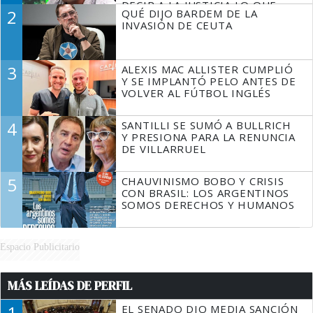
DECIR A LA JUSTICIA LO QUE
2
QUÉ DIJO BARDEM DE LA
TIENE QUE HACER"
INVASIÓN DE CEUTA
3
ALEXIS MAC ALLISTER CUMPLIÓ
Y SE IMPLANTÓ PELO ANTES DE
VOLVER AL FÚTBOL INGLÉS
4
SANTILLI SE SUMÓ A BULLRICH
Y PRESIONA PARA LA RENUNCIA
DE VILLARRUEL
5
CHAUVINISMO BOBO Y CRISIS
CON BRASIL: LOS ARGENTINOS
SOMOS DERECHOS Y HUMANOS
Espacio Publicitario
MÁS LEÍDAS DE PERFIL
1
EL SENADO DIO MEDIA SANCIÓN