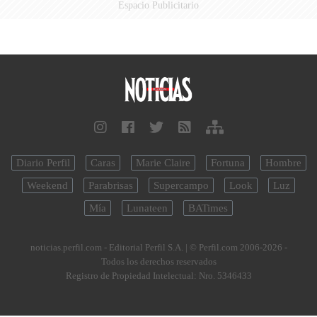
Espacio Publicitario
Diario Perfil
Caras
Marie Claire
Fortuna
Hombre
Weekend
Parabrisas
Supercampo
Look
Luz
Mía
Lunateen
BATimes
noticias.perfil.com - Editorial Perfil S.A.
| © Perfil.com 2006-2026 -
Todos los derechos reservados
Registro de Propiedad Intelectual: Nro. 5346433