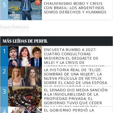
5
CHAUVINISMO BOBO Y CRISIS
CON BRASIL: LOS ARGENTINOS
SOMOS DERECHOS Y HUMANOS
Espacio Publicitario
MÁS LEÍDAS DE PERFIL
1
ENCUESTA RUMBO A 2027:
CUATRO CONSULTORAS
MIDIERON EL DESGASTE DE
MILEI Y LA CRISIS DE
LIDERAZGO EN EL PERONISMO
2
LA HISTORIA REAL DE "ELIZE:
SOMBRAS DE UNA MUJER", LA
NUEVA PELÍCULA DE NETFLIX
SOBRE EL CASO DE UNA ESPOSA
QUE DESCUARTIZÓ A SU
3
EL SENADO DIO MEDIA SANCIÓN
MARIDO
A LA INVIOLABILIDAD DE LA
PROPIEDAD PRIVADA: EL
GOBIERNO TUVO QUE CEDER
EN LA LEY DEL MANEJO DEL
4
EL GOBIERNO PERDIÓ LA
FUEGO