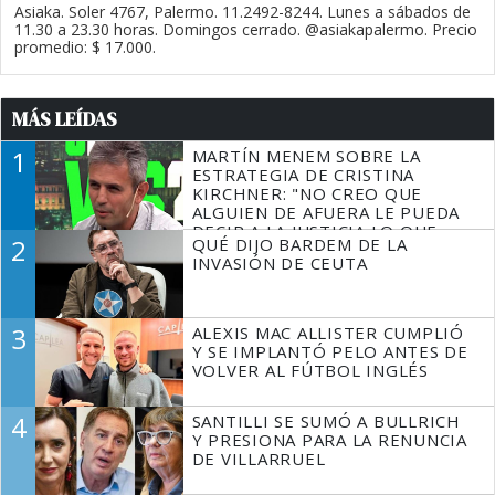
Asiaka. Soler 4767, Palermo. 11.2492-8244. Lunes a sábados de
11.30 a 23.30 horas. Domingos cerrado. @asiakapalermo. Precio
promedio: $ 17.000.
MÁS LEÍDAS
1
MARTÍN MENEM SOBRE LA
ESTRATEGIA DE CRISTINA
KIRCHNER: "NO CREO QUE
ALGUIEN DE AFUERA LE PUEDA
DECIR A LA JUSTICIA LO QUE
2
QUÉ DIJO BARDEM DE LA
TIENE QUE HACER"
INVASIÓN DE CEUTA
3
ALEXIS MAC ALLISTER CUMPLIÓ
Y SE IMPLANTÓ PELO ANTES DE
VOLVER AL FÚTBOL INGLÉS
4
SANTILLI SE SUMÓ A BULLRICH
Y PRESIONA PARA LA RENUNCIA
DE VILLARRUEL