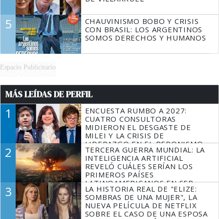
5
CHAUVINISMO BOBO Y CRISIS
CON BRASIL: LOS ARGENTINOS
SOMOS DERECHOS Y HUMANOS
Espacio Publicitario
MÁS LEÍDAS DE PERFIL
1
ENCUESTA RUMBO A 2027:
CUATRO CONSULTORAS
MIDIERON EL DESGASTE DE
MILEI Y LA CRISIS DE
LIDERAZGO EN EL PERONISMO
2
TERCERA GUERRA MUNDIAL: LA
INTELIGENCIA ARTIFICIAL
REVELÓ CUÁLES SERÍAN LOS
PRIMEROS PAÍSES
LATINOAMERICANOS EN SER
3
LA HISTORIA REAL DE "ELIZE:
DERROTADOS
SOMBRAS DE UNA MUJER", LA
NUEVA PELÍCULA DE NETFLIX
SOBRE EL CASO DE UNA ESPOSA