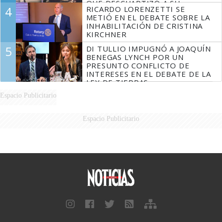
QUE DESCUARTIZÓ A SU
4
RICARDO LORENZETTI SE
MARIDO
METIÓ EN EL DEBATE SOBRE LA
INHABILITACIÓN DE CRISTINA
KIRCHNER
5
DI TULLIO IMPUGNÓ A JOAQUÍN
BENEGAS LYNCH POR UN
PRESUNTO CONFLICTO DE
INTERESES EN EL DEBATE DE LA
LEY DE TIERRAS
Espacio Publicitario
Espacio Publicitario