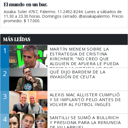
El mundo en un bar.
Asiaka. Soler 4767, Palermo. 11.2492-8244. Lunes a sábados de
11.30 a 23.30 horas. Domingos cerrado. @asiakapalermo. Precio
promedio: $ 17.000.
MÁS LEÍDAS
1
MARTÍN MENEM SOBRE LA
ESTRATEGIA DE CRISTINA
KIRCHNER: "NO CREO QUE
ALGUIEN DE AFUERA LE PUEDA
DECIR A LA JUSTICIA LO QUE
2
QUÉ DIJO BARDEM DE LA
TIENE QUE HACER"
INVASIÓN DE CEUTA
3
ALEXIS MAC ALLISTER CUMPLIÓ
Y SE IMPLANTÓ PELO ANTES DE
VOLVER AL FÚTBOL INGLÉS
4
SANTILLI SE SUMÓ A BULLRICH
Y PRESIONA PARA LA RENUNCIA
DE VILLARRUEL