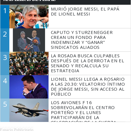
1
MURIÓ JORGE MESSI, EL PAPÁ
DE LIONEL MESSI
2
CAPUTO Y STURZENEGGER
CREAN UN FONDO PARA
INDEMNIZAR Y “GANAR”
SINDICATOS ALIADOS
3
LA ROSADA BUSCA CULPABLES
DESPUÉS DE LA DERROTA EN EL
SENADO Y RECALCULA SU
ESTRATEGIA
4
LIONEL MESSI LLEGA A ROSARIO
A LAS 20.30: VELATORIO ÍNTIMO
DE JORGE MESSI, SIN ACCESO AL
PÚBLICO
5
LOS AVIONES F 16
SOBREVOLARÁN EL CENTRO
PORTEÑO Y EL LUNES
PARTICIPARÁN DE LA
CELEBRACIÓN DE LA FUERZA
AÉREA
Espacio Publicitario