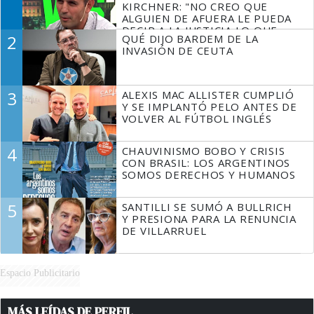
KIRCHNER: "NO CREO QUE
ALGUIEN DE AFUERA LE PUEDA
DECIR A LA JUSTICIA LO QUE
2
QUÉ DIJO BARDEM DE LA
TIENE QUE HACER"
INVASIÓN DE CEUTA
3
ALEXIS MAC ALLISTER CUMPLIÓ
Y SE IMPLANTÓ PELO ANTES DE
VOLVER AL FÚTBOL INGLÉS
4
CHAUVINISMO BOBO Y CRISIS
CON BRASIL: LOS ARGENTINOS
SOMOS DERECHOS Y HUMANOS
5
SANTILLI SE SUMÓ A BULLRICH
Y PRESIONA PARA LA RENUNCIA
DE VILLARRUEL
Espacio Publicitario
MÁS LEÍDAS DE PERFIL