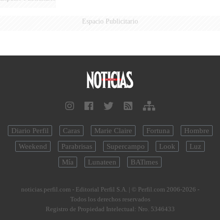
Espacio Publicitario
Diario Perfil
Caras
Marie Claire
Fortuna
Hombre
Weekend
Parabrisas
Supercampo
Look
Luz
Mía
Lunateen
BATimes
noticias.perfil.com - Editorial Perfil S.A.
| © Perfil.com 2006-2026 -
Todos los derechos reservados
Registro de Propiedad Intelectual: Nro. 5346433