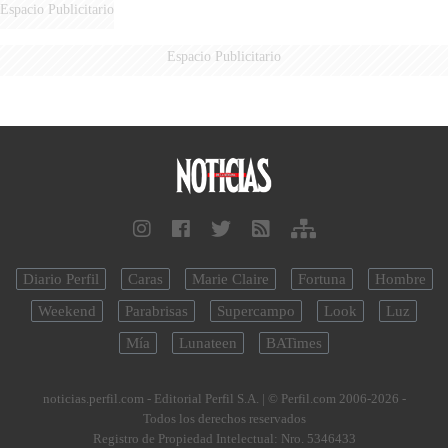
AÉREA
Espacio Publicitario
Espacio Publicitario
Diario Perfil
Caras
Marie Claire
Fortuna
Hombre
Weekend
Parabrisas
Supercampo
Look
Luz
Mía
Lunateen
BATimes
noticias.perfil.com - Editorial Perfil S.A.
| © Perfil.com 2006-2026 -
Todos los derechos reservados
Registro de Propiedad Intelectual: Nro. 5346433