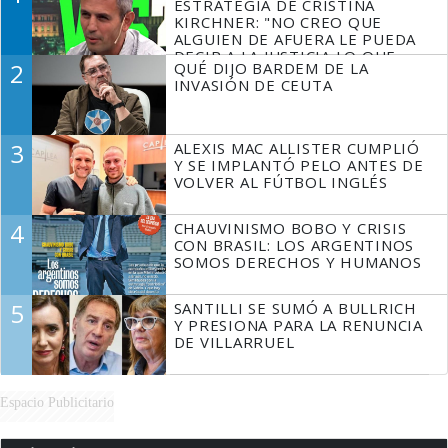
ESTRATEGIA DE CRISTINA
KIRCHNER: "NO CREO QUE
ALGUIEN DE AFUERA LE PUEDA
DECIR A LA JUSTICIA LO QUE
2
QUÉ DIJO BARDEM DE LA
TIENE QUE HACER"
INVASIÓN DE CEUTA
3
ALEXIS MAC ALLISTER CUMPLIÓ
Y SE IMPLANTÓ PELO ANTES DE
VOLVER AL FÚTBOL INGLÉS
4
CHAUVINISMO BOBO Y CRISIS
CON BRASIL: LOS ARGENTINOS
SOMOS DERECHOS Y HUMANOS
5
SANTILLI SE SUMÓ A BULLRICH
Y PRESIONA PARA LA RENUNCIA
DE VILLARRUEL
Espacio Publicitario