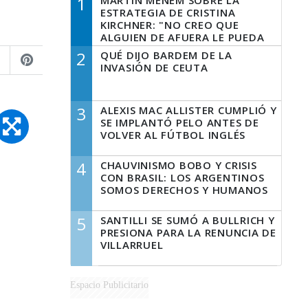
1
MARTÍN MENEM SOBRE LA
ESTRATEGIA DE CRISTINA
KIRCHNER: "NO CREO QUE
ALGUIEN DE AFUERA LE PUEDA
DECIR A LA JUSTICIA LO QUE
2
QUÉ DIJO BARDEM DE LA
TIENE QUE HACER"
INVASIÓN DE CEUTA
3
ALEXIS MAC ALLISTER CUMPLIÓ Y
SE IMPLANTÓ PELO ANTES DE
VOLVER AL FÚTBOL INGLÉS
4
CHAUVINISMO BOBO Y CRISIS
CON BRASIL: LOS ARGENTINOS
SOMOS DERECHOS Y HUMANOS
5
SANTILLI SE SUMÓ A BULLRICH Y
PRESIONA PARA LA RENUNCIA DE
VILLARRUEL
Espacio Publicitario