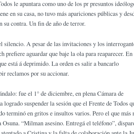
odos le apuntara como uno de los pr presuntos ideólog
ene en su casa, no tuvo más apariciones públicas y desd
 su contra. Un fin de año de terror.
silencio. A pesar de las invitaciones y los interrogant
h prefiere aguardar que baje la ola para reaparecer. En 
que está á deprimido. La orden es salir a bancarlo
bir reclamos por su accionar.
ándalo: fue el 1° de diciembre, en plena Cámara de
a logrado suspender la sesión que el Frente de Todos q
o terminó en gritos e insultos varios. Pero el que más 
ca Osuna. “Milman asesino. Entregá el teléfono”, dispar
atentado a Cristina y la falta de colaboración ante la Ju