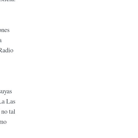
ones
a
 Radio
suyas
 La Las
 no tal
omo