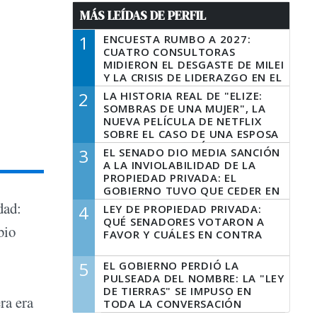
MÁS LEÍDAS DE PERFIL
1
ENCUESTA RUMBO A 2027:
CUATRO CONSULTORAS
MIDIERON EL DESGASTE DE MILEI
Y LA CRISIS DE LIDERAZGO EN EL
PERONISMO
2
LA HISTORIA REAL DE "ELIZE:
SOMBRAS DE UNA MUJER", LA
NUEVA PELÍCULA DE NETFLIX
SOBRE EL CASO DE UNA ESPOSA
QUE DESCUARTIZÓ A SU
3
EL SENADO DIO MEDIA SANCIÓN
MARIDO
A LA INVIOLABILIDAD DE LA
PROPIEDAD PRIVADA: EL
GOBIERNO TUVO QUE CEDER EN
LA LEY DEL MANEJO DEL FUEGO
dad:
4
LEY DE PROPIEDAD PRIVADA:
QUÉ SENADORES VOTARON A
bio
FAVOR Y CUÁLES EN CONTRA
5
EL GOBIERNO PERDIÓ LA
PULSEADA DEL NOMBRE: LA "LEY
DE TIERRAS" SE IMPUSO EN
ra era
TODA LA CONVERSACIÓN
DIGITAL