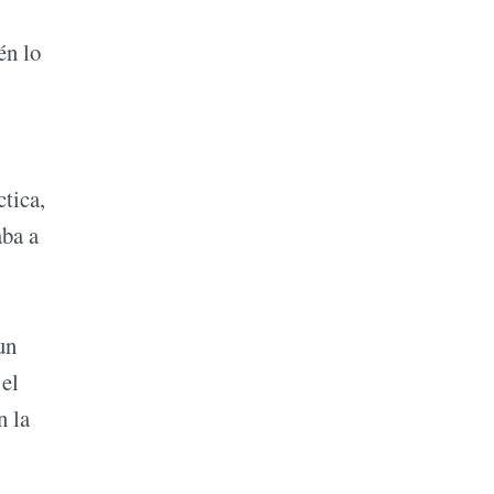
én lo
ctica,
aba a
un
 el
n la