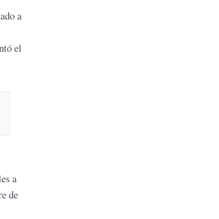
tado a
ntó el
les a
re de