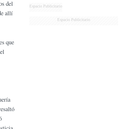
os del
Espacio Publicitario
e allí
Espacio Publicitario
es que
el
uería
resaltó
ó
sticia.