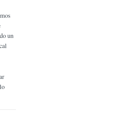
timos
e
ado un
cal
ar
lo