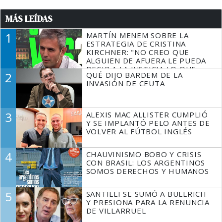
MÁS LEÍDAS
1
MARTÍN MENEM SOBRE LA
ESTRATEGIA DE CRISTINA
KIRCHNER: "NO CREO QUE
ALGUIEN DE AFUERA LE PUEDA
DECIR A LA JUSTICIA LO QUE
2
QUÉ DIJO BARDEM DE LA
TIENE QUE HACER"
INVASIÓN DE CEUTA
3
ALEXIS MAC ALLISTER CUMPLIÓ
Y SE IMPLANTÓ PELO ANTES DE
VOLVER AL FÚTBOL INGLÉS
4
CHAUVINISMO BOBO Y CRISIS
CON BRASIL: LOS ARGENTINOS
SOMOS DERECHOS Y HUMANOS
5
SANTILLI SE SUMÓ A BULLRICH
Y PRESIONA PARA LA RENUNCIA
DE VILLARRUEL