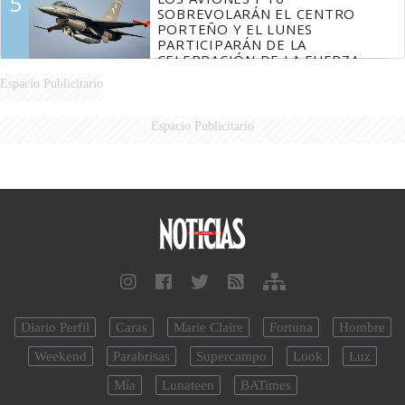
5
SOBREVOLARÁN EL CENTRO
PORTEÑO Y EL LUNES
PARTICIPARÁN DE LA
CELEBRACIÓN DE LA FUERZA
AÉREA
Espacio Publicitario
Espacio Publicitario
Diario Perfil
Caras
Marie Claire
Fortuna
Hombre
Weekend
Parabrisas
Supercampo
Look
Luz
Mía
Lunateen
BATimes