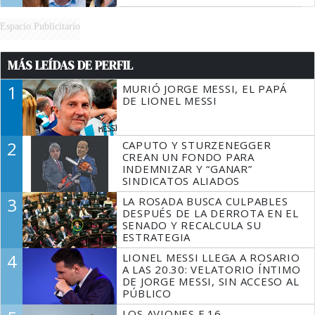
Espacio Publicitario
MÁS LEÍDAS DE PERFIL
1
MURIÓ JORGE MESSI, EL PAPÁ
DE LIONEL MESSI
2
CAPUTO Y STURZENEGGER
CREAN UN FONDO PARA
INDEMNIZAR Y “GANAR”
SINDICATOS ALIADOS
3
LA ROSADA BUSCA CULPABLES
DESPUÉS DE LA DERROTA EN EL
SENADO Y RECALCULA SU
ESTRATEGIA
4
LIONEL MESSI LLEGA A ROSARIO
A LAS 20.30: VELATORIO ÍNTIMO
DE JORGE MESSI, SIN ACCESO AL
PÚBLICO
LOS AVIONES F 16