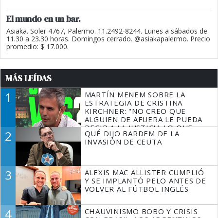
El mundo en un bar.
Asiaka. Soler 4767, Palermo. 11.2492-8244. Lunes a sábados de
11.30 a 23.30 horas. Domingos cerrado. @asiakapalermo. Precio
promedio: $ 17.000.
MÁS LEÍDAS
1
MARTÍN MENEM SOBRE LA
ESTRATEGIA DE CRISTINA
KIRCHNER: "NO CREO QUE
ALGUIEN DE AFUERA LE PUEDA
DECIR A LA JUSTICIA LO QUE
2
QUÉ DIJO BARDEM DE LA
TIENE QUE HACER"
INVASIÓN DE CEUTA
3
ALEXIS MAC ALLISTER CUMPLIÓ
Y SE IMPLANTÓ PELO ANTES DE
VOLVER AL FÚTBOL INGLÉS
4
CHAUVINISMO BOBO Y CRISIS