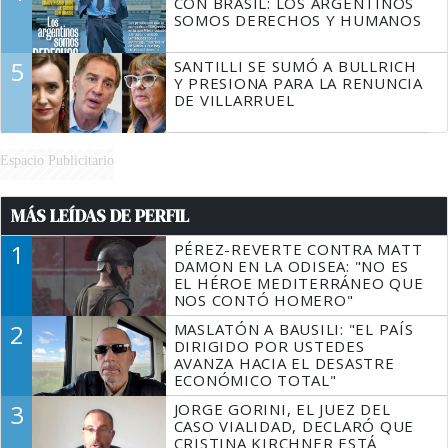
CON BRASIL: LOS ARGENTINOS
SOMOS DERECHOS Y HUMANOS
5
SANTILLI SE SUMÓ A BULLRICH
Y PRESIONA PARA LA RENUNCIA
DE VILLARRUEL
Espacio Publicitario
MÁS LEÍDAS DE PERFIL
1
PÉREZ-REVERTE CONTRA MATT
DAMON EN LA ODISEA: "NO ES
EL HÉROE MEDITERRÁNEO QUE
NOS CONTÓ HOMERO"
2
MASLATÓN A BAUSILI: "EL PAÍS
DIRIGIDO POR USTEDES
AVANZA HACIA EL DESASTRE
ECONÓMICO TOTAL"
3
JORGE GORINI, EL JUEZ DEL
CASO VIALIDAD, DECLARÓ QUE
CRISTINA KIRCHNER ESTÁ