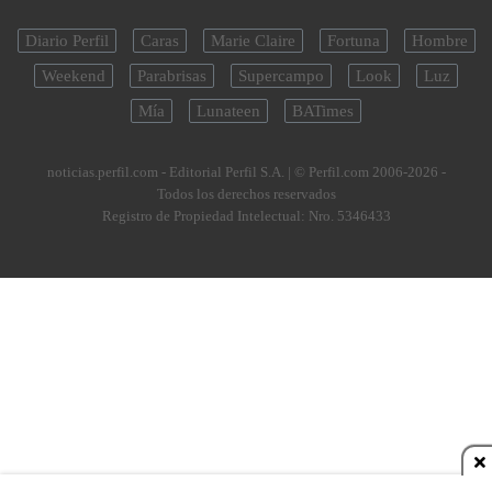
Diario Perfil
Caras
Marie Claire
Fortuna
Hombre
Weekend
Parabrisas
Supercampo
Look
Luz
Mía
Lunateen
BATimes
noticias.perfil.com - Editorial Perfil S.A.
| © Perfil.com 2006-2026 -
Todos los derechos reservados
Registro de Propiedad Intelectual: Nro. 5346433