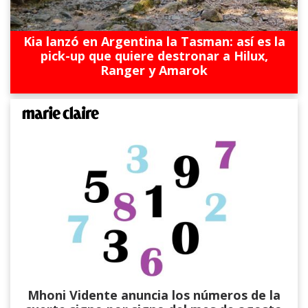
Kia lanzó en Argentina la Tasman: así es la
pick-up que quiere destronar a Hilux,
Ranger y Amarok
Mhoni Vidente anuncia los números de la