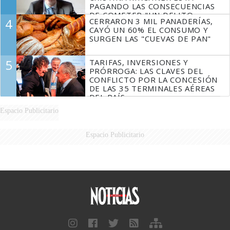
PAGANDO LAS CONSECUENCIAS
DE COMETER "UN DELITO
4
CERRARON 3 MIL PANADERÍAS,
COMPROBADO"
CAYÓ UN 60% EL CONSUMO Y
SURGEN LAS "CUEVAS DE PAN"
5
TARIFAS, INVERSIONES Y
PRÓRROGA: LAS CLAVES DEL
CONFLICTO POR LA CONCESIÓN
DE LAS 35 TERMINALES AÉREAS
DEL PAÍS
Espacio Publicitario
Espacio Publicitario