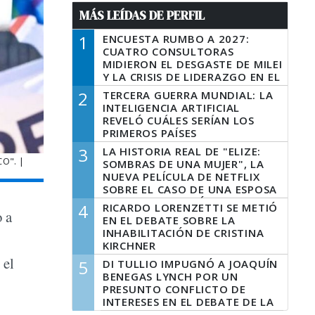
MÁS LEÍDAS DE PERFIL
1
ENCUESTA RUMBO A 2027:
CUATRO CONSULTORAS
MIDIERON EL DESGASTE DE MILEI
Y LA CRISIS DE LIDERAZGO EN EL
PERONISMO
2
TERCERA GUERRA MUNDIAL: LA
INTELIGENCIA ARTIFICIAL
REVELÓ CUÁLES SERÍAN LOS
PRIMEROS PAÍSES
LATINOAMERICANOS EN SER
3
LA HISTORIA REAL DE "ELIZE:
DERROTADOS
O". |
SOMBRAS DE UNA MUJER", LA
NUEVA PELÍCULA DE NETFLIX
SOBRE EL CASO DE UNA ESPOSA
QUE DESCUARTIZÓ A SU
4
RICARDO LORENZETTI SE METIÓ
o a
MARIDO
EN EL DEBATE SOBRE LA
INHABILITACIÓN DE CRISTINA
KIRCHNER
 el
5
DI TULLIO IMPUGNÓ A JOAQUÍN
BENEGAS LYNCH POR UN
.
PRESUNTO CONFLICTO DE
INTERESES EN EL DEBATE DE LA
LEY DE TIERRAS