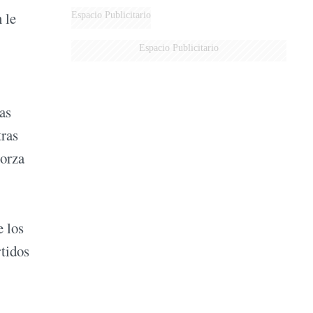
 le
Espacio Publicitario
Espacio Publicitario
as
tras
Forza
e los
rtidos