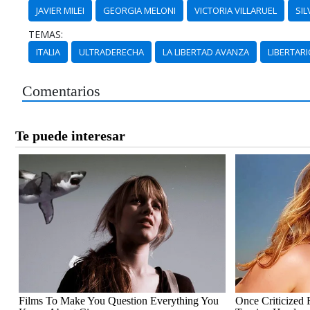
JAVIER MILEI
GEORGIA MELONI
VICTORIA VILLARUEL
SIL
TEMAS:
ITALIA
ULTRADERECHA
LA LIBERTAD AVANZA
LIBERTAR
Comentarios