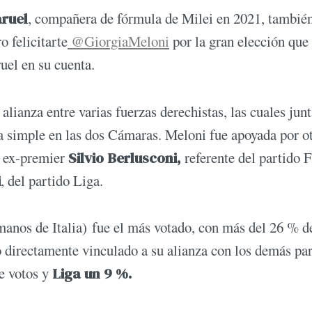
aruel
, compañera de fórmula de Milei en 2021, también
 felicitarte
@GiorgiaMeloni
por la gran elección que
ruel en su cuenta.
lianza entre varias fuerzas derechistas, las cuales junt
a simple en las dos Cámaras. Meloni fue apoyada por o
y ex-premier
Silvio Berlusconi,
referente del partido 
i
, del partido Liga.
rmanos de Italia) fue el más votado, con más del 26 % d
vo directamente vinculado a su alianza con los demás pa
e votos y
Liga un 9 %.