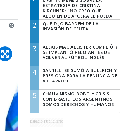
1
MARTÍN MENEM SOBRE LA
ESTRATEGIA DE CRISTINA
KIRCHNER: "NO CREO QUE
ALGUIEN DE AFUERA LE PUEDA
DECIR A LA JUSTICIA LO QUE
2
QUÉ DIJO BARDEM DE LA
TIENE QUE HACER"
INVASIÓN DE CEUTA
3
ALEXIS MAC ALLISTER CUMPLIÓ Y
SE IMPLANTÓ PELO ANTES DE
VOLVER AL FÚTBOL INGLÉS
4
SANTILLI SE SUMÓ A BULLRICH Y
PRESIONA PARA LA RENUNCIA DE
VILLARRUEL
5
CHAUVINISMO BOBO Y CRISIS
CON BRASIL: LOS ARGENTINOS
SOMOS DERECHOS Y HUMANOS
Espacio Publicitario