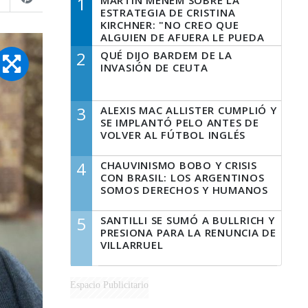
1
MARTÍN MENEM SOBRE LA
ESTRATEGIA DE CRISTINA
KIRCHNER: "NO CREO QUE
ALGUIEN DE AFUERA LE PUEDA
DECIR A LA JUSTICIA LO QUE
2
QUÉ DIJO BARDEM DE LA
TIENE QUE HACER"
INVASIÓN DE CEUTA
3
ALEXIS MAC ALLISTER CUMPLIÓ Y
SE IMPLANTÓ PELO ANTES DE
VOLVER AL FÚTBOL INGLÉS
4
CHAUVINISMO BOBO Y CRISIS
CON BRASIL: LOS ARGENTINOS
SOMOS DERECHOS Y HUMANOS
5
SANTILLI SE SUMÓ A BULLRICH Y
PRESIONA PARA LA RENUNCIA DE
VILLARRUEL
Espacio Publicitario