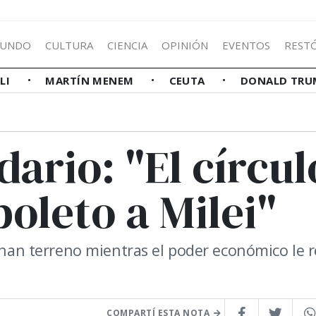
UNDO
CULTURA
CIENCIA
OPINIÓN
EVENTOS
REST
LLI
MARTÍN MENEM
CEUTA
DONALD TRU
dario: "El círcul
 boleto a Milei"
ganan terreno mientras el poder económico le r
COMPARTÍ ESTA NOTA