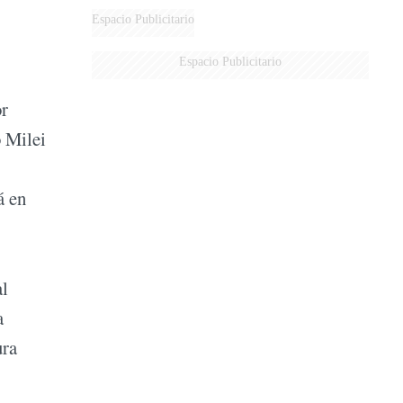
Espacio Publicitario
Espacio Publicitario
or
o Milei
á en
al
a
ura