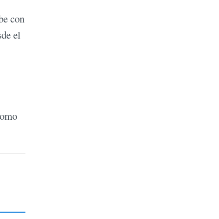
ibe con
sde el
 como