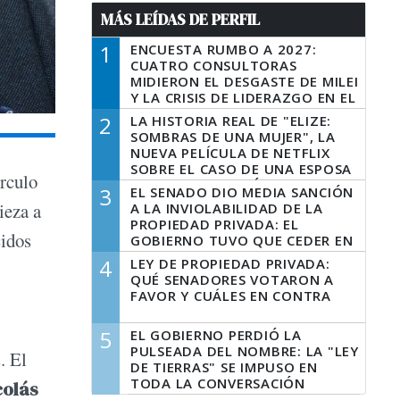
MÁS LEÍDAS DE PERFIL
1
ENCUESTA RUMBO A 2027:
CUATRO CONSULTORAS
MIDIERON EL DESGASTE DE MILEI
Y LA CRISIS DE LIDERAZGO EN EL
PERONISMO
2
LA HISTORIA REAL DE "ELIZE:
SOMBRAS DE UNA MUJER", LA
NUEVA PELÍCULA DE NETFLIX
SOBRE EL CASO DE UNA ESPOSA
írculo
QUE DESCUARTIZÓ A SU
3
EL SENADO DIO MEDIA SANCIÓN
MARIDO
ieza a
A LA INVIOLABILIDAD DE LA
PROPIEDAD PRIVADA: EL
cidos
GOBIERNO TUVO QUE CEDER EN
LA LEY DEL MANEJO DEL FUEGO
4
LEY DE PROPIEDAD PRIVADA:
QUÉ SENADORES VOTARON A
FAVOR Y CUÁLES EN CONTRA
5
EL GOBIERNO PERDIÓ LA
PULSEADA DEL NOMBRE: LA "LEY
. El
DE TIERRAS" SE IMPUSO EN
TODA LA CONVERSACIÓN
colás
DIGITAL