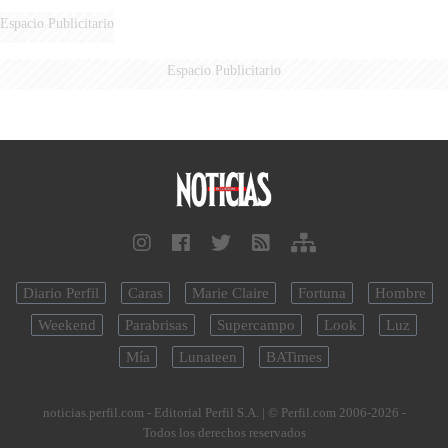
DE MILEI"
Espacio Publicitario
Espacio Publicitario
Diario Perfil
Caras
Marie Claire
Fortuna
Hombre
Weekend
Parabrisas
Supercampo
Look
Luz
Mía
Lunateen
BATimes
noticias.perfil.com - Editorial Perfil S.A.
| © Perfil.com 2006-2026 -
Todos los derechos reservados