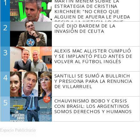
1
MARTÍN MENEM SOBRE LA
ESTRATEGIA DE CRISTINA
KIRCHNER: "NO CREO QUE
ALGUIEN DE AFUERA LE PUEDA
DECIR A LA JUSTICIA LO QUE
2
QUÉ DIJO BARDEM DE LA
TIENE QUE HACER"
INVASIÓN DE CEUTA
3
ALEXIS MAC ALLISTER CUMPLIÓ
Y SE IMPLANTÓ PELO ANTES DE
VOLVER AL FÚTBOL INGLÉS
4
SANTILLI SE SUMÓ A BULLRICH
Y PRESIONA PARA LA RENUNCIA
DE VILLARRUEL
5
CHAUVINISMO BOBO Y CRISIS
CON BRASIL: LOS ARGENTINOS
SOMOS DERECHOS Y HUMANOS
Espacio Publicitario