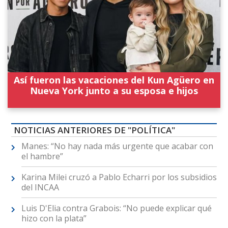
Así fueron las vacaciones del Kun Agüero en
Nueva York junto a su esposa e hijos
NOTICIAS ANTERIORES DE "POLÍTICA"
Manes: “No hay nada más urgente que acabar con
el hambre”
Karina Milei cruzó a Pablo Echarri por los subsidios
del INCAA
Luis D'Elia contra Grabois: “No puede explicar qué
hizo con la plata”