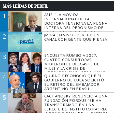
MÁS LEÍDAS DE PERFIL
1
ASÍS: "LA MOVIDA
INTERNACIONAL DE LA
DOCTORA TENSIONA LA PUGNA
INTERNA DEL PERONISMO DE
LA PROVINCIA DEL PECADO"
2
¡MIRÁ EN VIVO +PERFIL!: UN
CANAL CON GENTE QUE PIENSA
3
ENCUESTA RUMBO A 2027:
CUATRO CONSULTORAS
MIDIERON EL DESGASTE DE
MILEI Y LA CRISIS DE
LIDERAZGO EN EL PERONISMO
4
QUIRNO RECONOCIÓ QUE EL
GOBIERNO DE LULA SOLICITÓ
EL RETIRO DEL EMBAJADOR
ARGENTINO EN BRASIL
5
CACHANOSKY RENUNCIÓ A UNA
FUNDACIÓN PORQUE "SE HA
TRANSFORMADO EN UNA
ESPECIE DE INSTITUTO PATRIA
INCONDICIONAL DE LA GESTIÓN