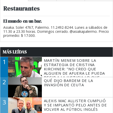
Restaurantes
El mundo en un bar.
Asiaka. Soler 4767, Palermo. 11.2492-8244. Lunes a sábados de
11.30 a 23.30 horas. Domingos cerrado. @asiakapalermo. Precio
promedio: $ 17.000.
MÁS LEÍDAS
1
MARTÍN MENEM SOBRE LA
ESTRATEGIA DE CRISTINA
KIRCHNER: "NO CREO QUE
ALGUIEN DE AFUERA LE PUEDA
DECIR A LA JUSTICIA LO QUE
2
QUÉ DIJO BARDEM DE LA
TIENE QUE HACER"
INVASIÓN DE CEUTA
3
ALEXIS MAC ALLISTER CUMPLIÓ
Y SE IMPLANTÓ PELO ANTES DE
VOLVER AL FÚTBOL INGLÉS