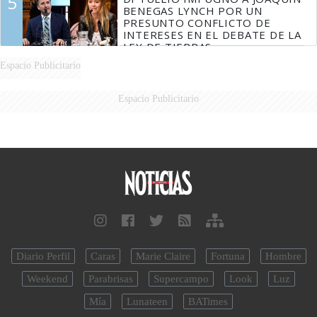
5
BENEGAS LYNCH POR UN
PRESUNTO CONFLICTO DE
INTERESES EN EL DEBATE DE LA
LEY DE TIERRAS
Espacio Publicitario
Espacio Publicitario
Diario Perfil
Caras
Marie Claire
Fortuna
Hombre
Weekend
Parabrisas
Supercampo
Look
Luz
Mía
Lunateen
BATimes