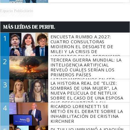
Espacio Publicitario
MÁS LEÍDAS DE PERFIL
1
ENCUESTA RUMBO A 2027:
CUATRO CONSULTORAS
MIDIERON EL DESGASTE DE
MILEI Y LA CRISIS DE
LIDERAZGO EN EL PERONISMO
2
TERCERA GUERRA MUNDIAL: LA
INTELIGENCIA ARTIFICIAL
REVELÓ CUÁLES SERÍAN LOS
PRIMEROS PAÍSES
LATINOAMERICANOS EN SER
3
LA HISTORIA REAL DE "ELIZE:
DERROTADOS
SOMBRAS DE UNA MUJER", LA
NUEVA PELÍCULA DE NETFLIX
SOBRE EL CASO DE UNA ESPOSA
QUE DESCUARTIZÓ A SU
4
RICARDO LORENZETTI SE
MARIDO
METIÓ EN EL DEBATE SOBRE LA
INHABILITACIÓN DE CRISTINA
KIRCHNER
DI TULLIO IMPUGNÓ A JOAQUÍN