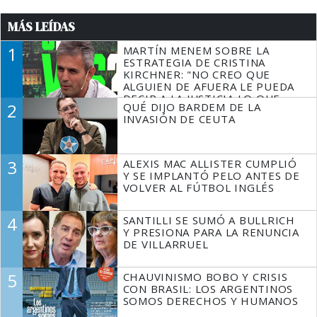
MÁS LEÍDAS
1
MARTÍN MENEM SOBRE LA
ESTRATEGIA DE CRISTINA
KIRCHNER: "NO CREO QUE
ALGUIEN DE AFUERA LE PUEDA
DECIR A LA JUSTICIA LO QUE
2
QUÉ DIJO BARDEM DE LA
TIENE QUE HACER"
INVASIÓN DE CEUTA
3
ALEXIS MAC ALLISTER CUMPLIÓ
Y SE IMPLANTÓ PELO ANTES DE
VOLVER AL FÚTBOL INGLÉS
4
SANTILLI SE SUMÓ A BULLRICH
Y PRESIONA PARA LA RENUNCIA
DE VILLARRUEL
5
CHAUVINISMO BOBO Y CRISIS
CON BRASIL: LOS ARGENTINOS
SOMOS DERECHOS Y HUMANOS