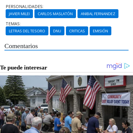
PERSONALIDADES:
JAVIER MILEI
CARLOS MASLATÓN
ANIBAL FERNANDEZ
TEMAS:
LETRAS DEL TESORO
DNU
CRITICAS
EMISIÓN
Comentarios