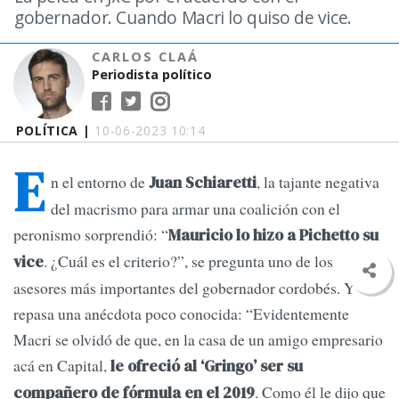
gobernador. Cuando Macri lo quiso de vice.
CARLOS CLAÁ
Periodista político
POLÍTICA |
10-06-2023 10:14
E
n el entorno de
, la tajante negativa
Juan Schiaretti
del macrismo para armar una coalición con el
peronismo sorprendió: “
Mauricio lo hizo a Pichetto su
. ¿Cuál es el criterio?”, se pregunta uno de los
vice
asesores más importantes del gobernador cordobés. Y
repasa una anécdota poco conocida: “Evidentemente
Macri se olvidó de que, en la casa de un amigo empresario
acá en Capital,
le ofreció al ‘Gringo’ ser su
. Como él le dijo que
compañero de fórmula en el 2019