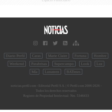
Diario Perfil
Caras
Marie Claire
Fortuna
Hombre
Weekend
Parabrisas
Supercampo
Look
Luz
Mía
Lunateen
BATimes
noticias.perfil.com - Editorial Perfil S.A.
| © Perfil.com 2006-2026 -
Todos los derechos reservados
Registro de Propiedad Intelectual: Nro. 5346433