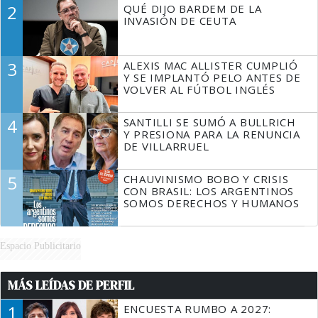
2
QUÉ DIJO BARDEM DE LA
TIENE QUE HACER"
INVASIÓN DE CEUTA
3
ALEXIS MAC ALLISTER CUMPLIÓ
Y SE IMPLANTÓ PELO ANTES DE
VOLVER AL FÚTBOL INGLÉS
4
SANTILLI SE SUMÓ A BULLRICH
Y PRESIONA PARA LA RENUNCIA
DE VILLARRUEL
5
CHAUVINISMO BOBO Y CRISIS
CON BRASIL: LOS ARGENTINOS
SOMOS DERECHOS Y HUMANOS
Espacio Publicitario
MÁS LEÍDAS DE PERFIL
1
ENCUESTA RUMBO A 2027: