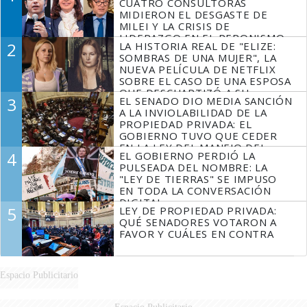
CUATRO CONSULTORAS
MIDIERON EL DESGASTE DE
MILEI Y LA CRISIS DE
LIDERAZGO EN EL PERONISMO
2
LA HISTORIA REAL DE "ELIZE:
SOMBRAS DE UNA MUJER", LA
NUEVA PELÍCULA DE NETFLIX
SOBRE EL CASO DE UNA ESPOSA
QUE DESCUARTIZÓ A SU
3
EL SENADO DIO MEDIA SANCIÓN
MARIDO
A LA INVIOLABILIDAD DE LA
PROPIEDAD PRIVADA: EL
GOBIERNO TUVO QUE CEDER
EN LA LEY DEL MANEJO DEL
4
EL GOBIERNO PERDIÓ LA
FUEGO
PULSEADA DEL NOMBRE: LA
"LEY DE TIERRAS" SE IMPUSO
EN TODA LA CONVERSACIÓN
DIGITAL
5
LEY DE PROPIEDAD PRIVADA:
QUÉ SENADORES VOTARON A
FAVOR Y CUÁLES EN CONTRA
Espacio Publicitario
Espacio Publicitario