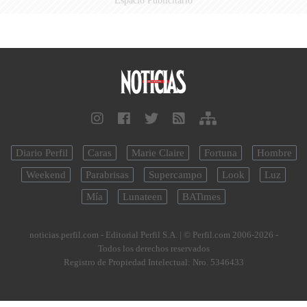
Diario Perfil
Caras
Marie Claire
Fortuna
Hombre
Weekend
Parabrisas
Supercampo
Look
Luz
Mía
Lunateen
BATimes
noticias.perfil.com - Editorial Perfil S.A.
| © Perfil.com 2006-2026 -
Todos los derechos reservados
Registro de Propiedad Intelectual: Nro. 5346433