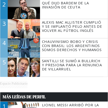
2
QUÉ DIJO BARDEM DE LA
TIENE QUE HACER"
INVASIÓN DE CEUTA
3
ALEXIS MAC ALLISTER CUMPLIÓ
Y SE IMPLANTÓ PELO ANTES DE
VOLVER AL FÚTBOL INGLÉS
4
CHAUVINISMO BOBO Y CRISIS
CON BRASIL: LOS ARGENTINOS
SOMOS DERECHOS Y HUMANOS
5
SANTILLI SE SUMÓ A BULLRICH
Y PRESIONA PARA LA RENUNCIA
DE VILLARRUEL
Espacio Publicitario
MÁS LEÍDAS DE PERFIL
1
LIONEL MESSI ARRIBÓ POR LA