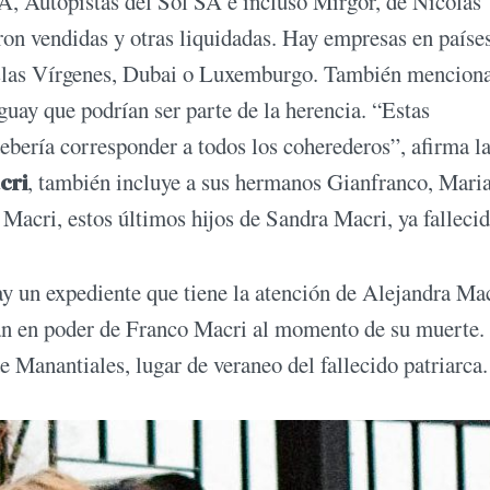
utopistas del Sol SA e incluso Mirgor, de Nicolás
on vendidas y otras liquidadas. Hay empresas en paíse
slas Vírgenes, Dubai o Luxemburgo. También mencion
uay que podrían ser parte de la herencia. “Estas
debería corresponder a todos los coherederos”, afirma l
cri
, también incluye a sus hermanos Gianfranco, Mari
Macri, estos últimos hijos de Sandra Macri, ya falleci
ay un expediente que tiene la atención de Alejandra Mac
ían en poder de Franco Macri al momento de su muerte.
e Manantiales, lugar de veraneo del fallecido patriarca