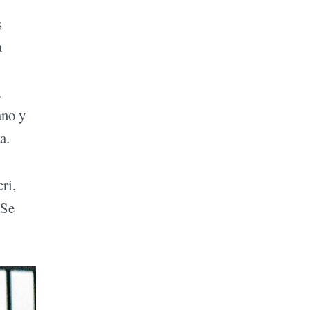
s
a
a
ano y
da.
ri,
 Se
.