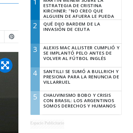
1
MARTÍN MENEM SOBRE LA
ESTRATEGIA DE CRISTINA
KIRCHNER: "NO CREO QUE
ALGUIEN DE AFUERA LE PUEDA
DECIR A LA JUSTICIA LO QUE
2
QUÉ DIJO BARDEM DE LA
TIENE QUE HACER"
INVASIÓN DE CEUTA
3
ALEXIS MAC ALLISTER CUMPLIÓ Y
SE IMPLANTÓ PELO ANTES DE
VOLVER AL FÚTBOL INGLÉS
4
SANTILLI SE SUMÓ A BULLRICH Y
PRESIONA PARA LA RENUNCIA DE
VILLARRUEL
5
CHAUVINISMO BOBO Y CRISIS
CON BRASIL: LOS ARGENTINOS
SOMOS DERECHOS Y HUMANOS
Espacio Publicitario