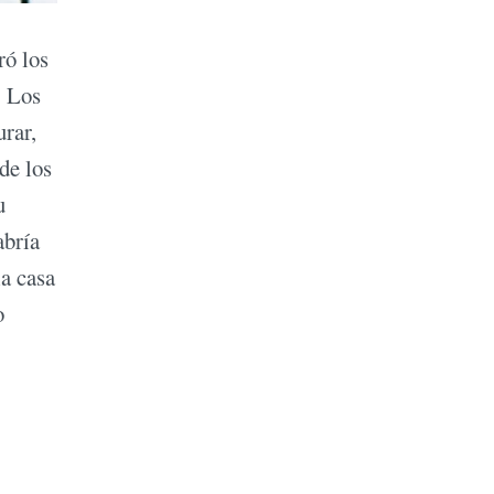
ró los
. Los
rar,
de los
u
abría
a casa
o