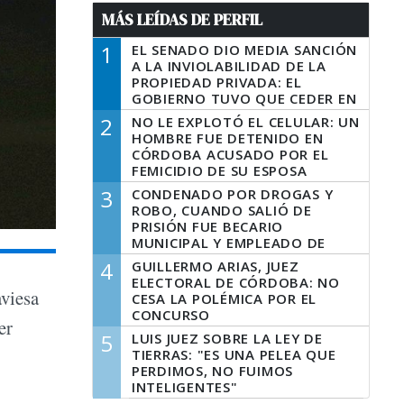
MÁS LEÍDAS DE PERFIL
1
EL SENADO DIO MEDIA SANCIÓN
A LA INVIOLABILIDAD DE LA
PROPIEDAD PRIVADA: EL
GOBIERNO TUVO QUE CEDER EN
LA LEY DEL MANEJO DEL FUEGO
2
NO LE EXPLOTÓ EL CELULAR: UN
HOMBRE FUE DETENIDO EN
CÓRDOBA ACUSADO POR EL
FEMICIDIO DE SU ESPOSA
3
CONDENADO POR DROGAS Y
ROBO, CUANDO SALIÓ DE
PRISIÓN FUE BECARIO
MUNICIPAL Y EMPLEADO DE
SENAF
4
GUILLERMO ARIAS, JUEZ
ELECTORAL DE CÓRDOBA: NO
aviesa
CESA LA POLÉMICA POR EL
CONCURSO
er
5
LUIS JUEZ SOBRE LA LEY DE
TIERRAS: "ES UNA PELEA QUE
PERDIMOS, NO FUIMOS
.
INTELIGENTES"