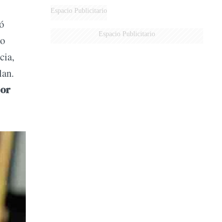
Espacio Publicitario
ó
Espacio Publicitario
do
cia,
lan.
por