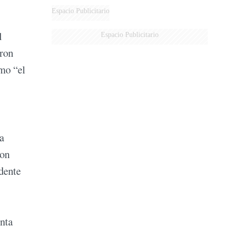
Espacio Publicitario
l
Espacio Publicitario
aron
omo “el
a
con
dente
nta