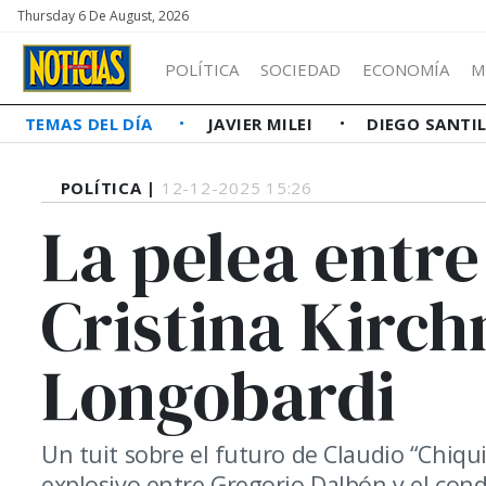
Thursday 6 De August, 2026
POLÍTICA
SOCIEDAD
ECONOMÍA
M
TEMAS DEL DÍA
JAVIER MILEI
DIEGO SANTI
POLÍTICA |
12-12-2025 15:26
La pelea entre
Cristina Kirch
Longobardi
Un tuit sobre el futuro de Claudio “Chiqui
explosivo entre Gregorio Dalbón y el con