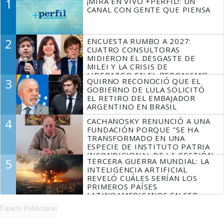
1
¡MIRÁ EN VIVO +PERFIL!: UN
CANAL CON GENTE QUE PIENSA
2
ENCUESTA RUMBO A 2027:
CUATRO CONSULTORAS
MIDIERON EL DESGASTE DE
MILEI Y LA CRISIS DE
LIDERAZGO EN EL PERONISMO
3
QUIRNO RECONOCIÓ QUE EL
GOBIERNO DE LULA SOLICITÓ
EL RETIRO DEL EMBAJADOR
ARGENTINO EN BRASIL
4
CACHANOSKY RENUNCIÓ A UNA
FUNDACIÓN PORQUE "SE HA
TRANSFORMADO EN UNA
ESPECIE DE INSTITUTO PATRIA
INCONDICIONAL DE LA GESTIÓN
5
TERCERA GUERRA MUNDIAL: LA
DE MILEI"
INTELIGENCIA ARTIFICIAL
REVELÓ CUÁLES SERÍAN LOS
PRIMEROS PAÍSES
LATINOAMERICANOS EN SER
DERROTADOS
Espacio Publicitario