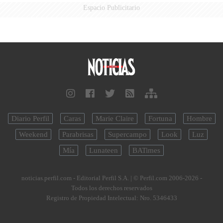
Espacio Publicitario
Diario Perfil
Caras
Marie Claire
Fortuna
Hombre
Weekend
Parabrisas
Supercampo
Look
Luz
Mía
Lunateen
BATimes
noticias.perfil.com - Editorial Perfil S.A.
| © Perfil.com 2006-2026 -
Todos los derechos reservados
Registro de Propiedad Intelectual: Nro. 5346433