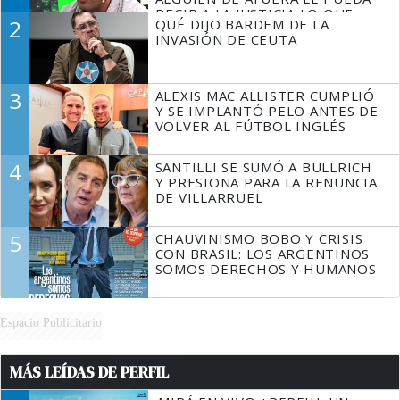
DECIR A LA JUSTICIA LO QUE
2
QUÉ DIJO BARDEM DE LA
TIENE QUE HACER"
INVASIÓN DE CEUTA
3
ALEXIS MAC ALLISTER CUMPLIÓ
Y SE IMPLANTÓ PELO ANTES DE
VOLVER AL FÚTBOL INGLÉS
4
SANTILLI SE SUMÓ A BULLRICH
Y PRESIONA PARA LA RENUNCIA
DE VILLARRUEL
5
CHAUVINISMO BOBO Y CRISIS
CON BRASIL: LOS ARGENTINOS
SOMOS DERECHOS Y HUMANOS
Espacio Publicitario
MÁS LEÍDAS DE PERFIL