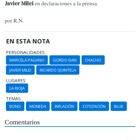
en declaraciones a la prensa.
Javier Milei
por R.N.
EN ESTA NOTA
PERSONALIDADES:
MARCELA PAGANO
GORDO DAN
CHACHO
JAVIER MILEI
RICARDO QUINTELA
LUGARES:
LA RIOJA
TEMAS:
BONO
MONEDA
INFLACIÓN
COTIZACIÓN
BLUE
Comentarios