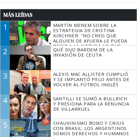
MÁS LEÍDAS
1
MARTÍN MENEM SOBRE LA
ESTRATEGIA DE CRISTINA
KIRCHNER: "NO CREO QUE
ALGUIEN DE AFUERA LE PUEDA
DECIR A LA JUSTICIA LO QUE
2
QUÉ DIJO BARDEM DE LA
TIENE QUE HACER"
INVASIÓN DE CEUTA
3
ALEXIS MAC ALLISTER CUMPLIÓ
Y SE IMPLANTÓ PELO ANTES DE
VOLVER AL FÚTBOL INGLÉS
4
SANTILLI SE SUMÓ A BULLRICH
Y PRESIONA PARA LA RENUNCIA
DE VILLARRUEL
5
CHAUVINISMO BOBO Y CRISIS
CON BRASIL: LOS ARGENTINOS
SOMOS DERECHOS Y HUMANOS