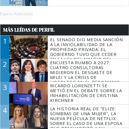
Espacio Publicitario
MÁS LEÍDAS DE PERFIL
1
EL SENADO DIO MEDIA SANCIÓN
A LA INVIOLABILIDAD DE LA
PROPIEDAD PRIVADA: EL
GOBIERNO TUVO QUE CEDER
EN LA LEY DEL MANEJO DEL
2
ENCUESTA RUMBO A 2027:
FUEGO
CUATRO CONSULTORAS
MIDIERON EL DESGASTE DE
MILEI Y LA CRISIS DE
LIDERAZGO EN EL PERONISMO
3
RICARDO LORENZETTI SE
METIÓ EN EL DEBATE SOBRE LA
INHABILITACIÓN DE CRISTINA
KIRCHNER
4
LA HISTORIA REAL DE "ELIZE:
SOMBRAS DE UNA MUJER", LA
NUEVA PELÍCULA DE NETFLIX
SOBRE EL CASO DE UNA ESPOSA
QUE DESCUARTIZÓ A SU