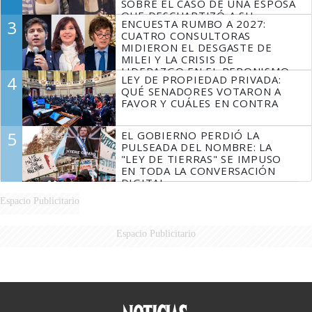
SOBRE EL CASO DE UNA ESPOSA
QUE DESCUARTIZÓ A SU
3
ENCUESTA RUMBO A 2027:
MARIDO
CUATRO CONSULTORAS
MIDIERON EL DESGASTE DE
MILEI Y LA CRISIS DE
LIDERAZGO EN EL PERONISMO
4
LEY DE PROPIEDAD PRIVADA:
QUÉ SENADORES VOTARON A
FAVOR Y CUÁLES EN CONTRA
5
EL GOBIERNO PERDIÓ LA
PULSEADA DEL NOMBRE: LA
"LEY DE TIERRAS" SE IMPUSO
EN TODA LA CONVERSACIÓN
DIGITAL
Espacio Publicitario
Espacio Publicitario