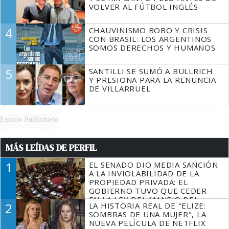
VOLVER AL FÚTBOL INGLÉS
4
CHAUVINISMO BOBO Y CRISIS
CON BRASIL: LOS ARGENTINOS
SOMOS DERECHOS Y HUMANOS
5
SANTILLI SE SUMÓ A BULLRICH
Y PRESIONA PARA LA RENUNCIA
DE VILLARRUEL
Espacio Publicitario
MÁS LEÍDAS DE PERFIL
1
EL SENADO DIO MEDIA SANCIÓN
A LA INVIOLABILIDAD DE LA
PROPIEDAD PRIVADA: EL
GOBIERNO TUVO QUE CEDER
EN LA LEY DEL MANEJO DEL
2
LA HISTORIA REAL DE "ELIZE:
FUEGO
SOMBRAS DE UNA MUJER", LA
NUEVA PELÍCULA DE NETFLIX