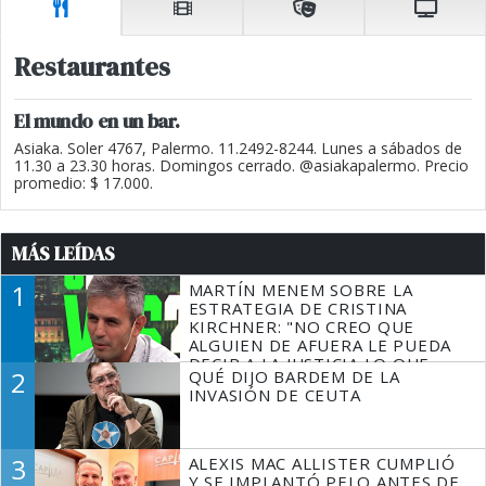
Restaurantes
El mundo en un bar.
Asiaka. Soler 4767, Palermo. 11.2492-8244. Lunes a sábados de
11.30 a 23.30 horas. Domingos cerrado. @asiakapalermo. Precio
promedio: $ 17.000.
MÁS LEÍDAS
1
MARTÍN MENEM SOBRE LA
ESTRATEGIA DE CRISTINA
KIRCHNER: "NO CREO QUE
ALGUIEN DE AFUERA LE PUEDA
DECIR A LA JUSTICIA LO QUE
2
QUÉ DIJO BARDEM DE LA
TIENE QUE HACER"
INVASIÓN DE CEUTA
3
ALEXIS MAC ALLISTER CUMPLIÓ
Y SE IMPLANTÓ PELO ANTES DE