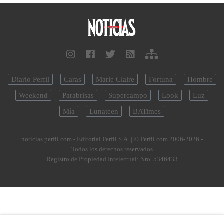
Diario Perfil
Caras
Marie Claire
Fortuna
Hombre
Weekend
Parabrisas
Supercampo
Look
Luz
Mía
Lunateen
BATimes
noticias.perfil.com - Editorial Perfil S.A.
| © Perfil.com 2006-2026 -
Todos los derechos reservados
Registro de Propiedad Intelectual: Nro. 5346433