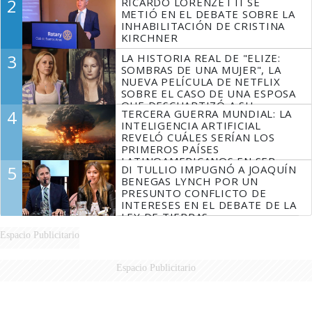
2
RICARDO LORENZETTI SE
METIÓ EN EL DEBATE SOBRE LA
INHABILITACIÓN DE CRISTINA
KIRCHNER
3
LA HISTORIA REAL DE "ELIZE:
SOMBRAS DE UNA MUJER", LA
NUEVA PELÍCULA DE NETFLIX
SOBRE EL CASO DE UNA ESPOSA
QUE DESCUARTIZÓ A SU
4
TERCERA GUERRA MUNDIAL: LA
MARIDO
INTELIGENCIA ARTIFICIAL
REVELÓ CUÁLES SERÍAN LOS
PRIMEROS PAÍSES
LATINOAMERICANOS EN SER
5
DI TULLIO IMPUGNÓ A JOAQUÍN
DERROTADOS
BENEGAS LYNCH POR UN
PRESUNTO CONFLICTO DE
INTERESES EN EL DEBATE DE LA
LEY DE TIERRAS
Espacio Publicitario
Espacio Publicitario