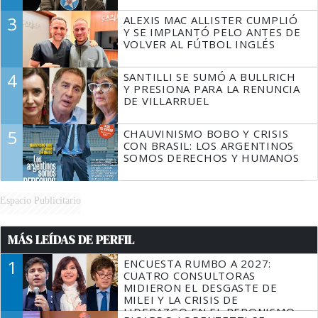
3
ALEXIS MAC ALLISTER CUMPLIÓ
Y SE IMPLANTÓ PELO ANTES DE
VOLVER AL FÚTBOL INGLÉS
4
SANTILLI SE SUMÓ A BULLRICH
Y PRESIONA PARA LA RENUNCIA
DE VILLARRUEL
5
CHAUVINISMO BOBO Y CRISIS
CON BRASIL: LOS ARGENTINOS
SOMOS DERECHOS Y HUMANOS
Espacio Publicitario
MÁS LEÍDAS DE PERFIL
1
ENCUESTA RUMBO A 2027:
CUATRO CONSULTORAS
MIDIERON EL DESGASTE DE
MILEI Y LA CRISIS DE
LIDERAZGO EN EL PERONISMO