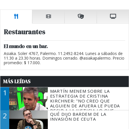
Restaurantes
El mundo en un bar.
Asiaka. Soler 4767, Palermo. 11.2492-8244. Lunes a sábados de
11.30 a 23.30 horas. Domingos cerrado. @asiakapalermo. Precio
promedio: $ 17.000.
MÁS LEÍDAS
1
MARTÍN MENEM SOBRE LA
ESTRATEGIA DE CRISTINA
KIRCHNER: "NO CREO QUE
ALGUIEN DE AFUERA LE PUEDA
DECIR A LA JUSTICIA LO QUE
2
QUÉ DIJO BARDEM DE LA
TIENE QUE HACER"
INVASIÓN DE CEUTA