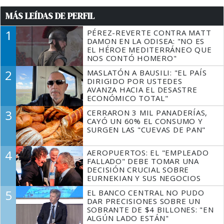
MÁS LEÍDAS DE PERFIL
1
PÉREZ-REVERTE CONTRA MATT
DAMON EN LA ODISEA: "NO ES
EL HÉROE MEDITERRÁNEO QUE
NOS CONTÓ HOMERO"
2
MASLATÓN A BAUSILI: "EL PAÍS
DIRIGIDO POR USTEDES
AVANZA HACIA EL DESASTRE
ECONÓMICO TOTAL"
3
CERRARON 3 MIL PANADERÍAS,
CAYÓ UN 60% EL CONSUMO Y
SURGEN LAS "CUEVAS DE PAN"
4
AEROPUERTOS: EL "EMPLEADO
FALLADO" DEBE TOMAR UNA
DECISIÓN CRUCIAL SOBRE
EURNEKIAN Y SUS NEGOCIOS
5
EL BANCO CENTRAL NO PUDO
DAR PRECISIONES SOBRE UN
SOBRANTE DE $4 BILLONES: "EN
ALGÚN LADO ESTÁN"