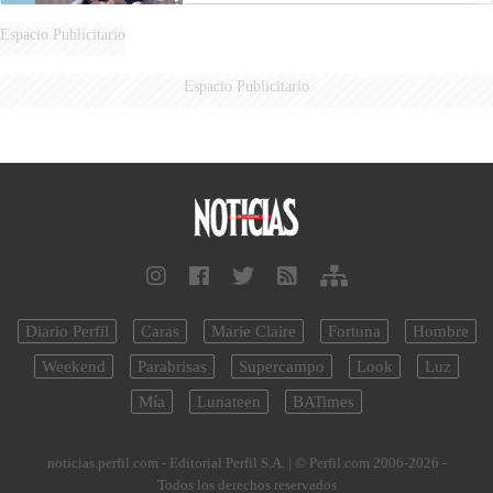
Espacio Publicitario
Espacio Publicitario
Diario Perfil
Caras
Marie Claire
Fortuna
Hombre
Weekend
Parabrisas
Supercampo
Look
Luz
Mía
Lunateen
BATimes
noticias.perfil.com - Editorial Perfil S.A.
| © Perfil.com 2006-2026 -
Todos los derechos reservados