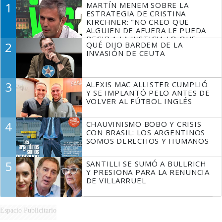
1
MARTÍN MENEM SOBRE LA
ESTRATEGIA DE CRISTINA
KIRCHNER: "NO CREO QUE
ALGUIEN DE AFUERA LE PUEDA
DECIR A LA JUSTICIA LO QUE
2
QUÉ DIJO BARDEM DE LA
TIENE QUE HACER"
INVASIÓN DE CEUTA
3
ALEXIS MAC ALLISTER CUMPLIÓ
Y SE IMPLANTÓ PELO ANTES DE
VOLVER AL FÚTBOL INGLÉS
4
CHAUVINISMO BOBO Y CRISIS
CON BRASIL: LOS ARGENTINOS
SOMOS DERECHOS Y HUMANOS
5
SANTILLI SE SUMÓ A BULLRICH
Y PRESIONA PARA LA RENUNCIA
DE VILLARRUEL
Espacio Publicitario