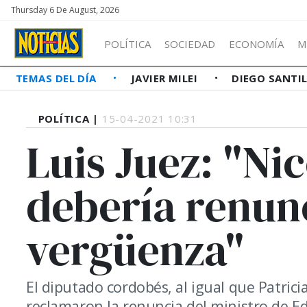
Thursday 6 De August, 2026
POLÍTICA
SOCIEDAD
ECONOMÍA
M
TEMAS DEL DÍA
JAVIER MILEI
DIEGO SANTI
POLÍTICA |
15-04-2021 10:31
Luis Juez: "Ni
debería renun
vergüenza"
El diputado cordobés, al igual que Patrici
reclamaron la renuncia del ministro de Ed