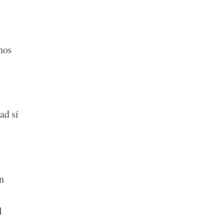
mos
ad sí
n
d