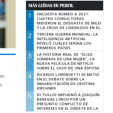
MÁS LEÍDAS DE PERFIL
1
ENCUESTA RUMBO A 2027:
CUATRO CONSULTORAS
MIDIERON EL DESGASTE DE MILEI
Y LA CRISIS DE LIDERAZGO EN EL
PERONISMO
2
TERCERA GUERRA MUNDIAL: LA
INTELIGENCIA ARTIFICIAL
REVELÓ CUÁLES SERÍAN LOS
PRIMEROS PAÍSES
LATINOAMERICANOS EN SER
3
LA HISTORIA REAL DE "ELIZE:
DERROTADOS
SOMBRAS DE UNA MUJER", LA
NUEVA PELÍCULA DE NETFLIX
SOBRE EL CASO DE UNA ESPOSA
QUE DESCUARTIZÓ A SU
4
RICARDO LORENZETTI SE METIÓ
yer
MARIDO
EN EL DEBATE SOBRE LA
s,
INHABILITACIÓN DE CRISTINA
KIRCHNER
5
DI TULLIO IMPUGNÓ A JOAQUÍN
BENEGAS LYNCH POR UN
PRESUNTO CONFLICTO DE
INTERESES EN EL DEBATE DE LA
LEY DE TIERRAS