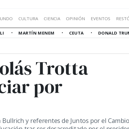
UNDO
CULTURA
CIENCIA
OPINIÓN
EVENTOS
REST
LLI
MARTÍN MENEM
CEUTA
DONALD TRU
colás Trotta
ciar por
a Bullrich y referentes de Juntos por el Cambio
ucación tras ser desacreditado por el preside