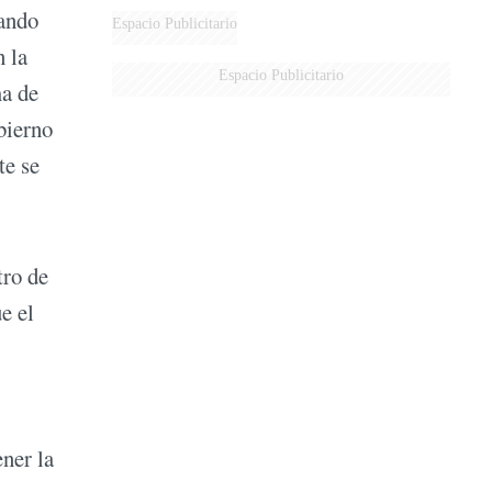
uando
Espacio Publicitario
 la
Espacio Publicitario
ma de
bierno
te se
tro de
e el
ener la