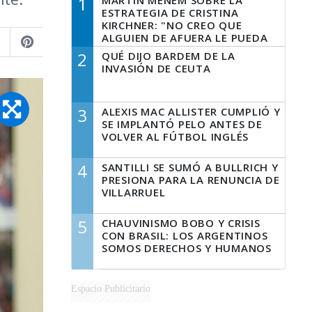
1
MARTÍN MENEM SOBRE LA
ESTRATEGIA DE CRISTINA
KIRCHNER: "NO CREO QUE
ALGUIEN DE AFUERA LE PUEDA
DECIR A LA JUSTICIA LO QUE
2
QUÉ DIJO BARDEM DE LA
TIENE QUE HACER"
INVASIÓN DE CEUTA
3
ALEXIS MAC ALLISTER CUMPLIÓ Y
SE IMPLANTÓ PELO ANTES DE
VOLVER AL FÚTBOL INGLÉS
4
SANTILLI SE SUMÓ A BULLRICH Y
PRESIONA PARA LA RENUNCIA DE
VILLARRUEL
5
CHAUVINISMO BOBO Y CRISIS
CON BRASIL: LOS ARGENTINOS
SOMOS DERECHOS Y HUMANOS
Espacio Publicitario