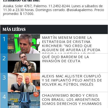
Asiaka. Soler 4767, Palermo. 11.2492-8244. Lunes a sábados de
11.30 a 23.30 horas. Domingos cerrado. @asiakapalermo. Precio
promedio: $ 17.000.
MÁS LEÍDAS
1
MARTÍN MENEM SOBRE LA
ESTRATEGIA DE CRISTINA
KIRCHNER: "NO CREO QUE
ALGUIEN DE AFUERA LE PUEDA
DECIR A LA JUSTICIA LO QUE
2
QUÉ DIJO BARDEM DE LA
TIENE QUE HACER"
INVASIÓN DE CEUTA
3
ALEXIS MAC ALLISTER CUMPLIÓ
Y SE IMPLANTÓ PELO ANTES DE
VOLVER AL FÚTBOL INGLÉS
4
CHAUVINISMO BOBO Y CRISIS
CON BRASIL: LOS ARGENTINOS
SOMOS DERECHOS Y HUMANOS