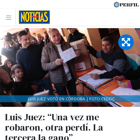
LUIS JUEZ VOTÓ EN CÓRDOBA | FOTO:CEDOC
Luis Juez: “Una vez me
robaron, otra perdí. La
tercera la gano”