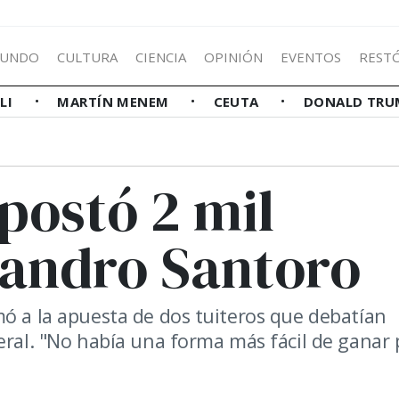
UNDO
CULTURA
CIENCIA
OPINIÓN
EVENTOS
REST
LLI
MARTÍN MENEM
CEUTA
DONALD TRU
postó 2 mil
eandro Santoro
mó a la apuesta de dos tuiteros que debatían
eral. "No había una forma más fácil de ganar 