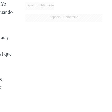
 "Yo
Espacio Publicitario
 cuando
Espacio Publicitario
ras y
sí que
ue
e