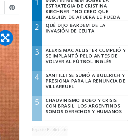
1
MARTÍN MENEM SOBRE LA
ESTRATEGIA DE CRISTINA
KIRCHNER: "NO CREO QUE
ALGUIEN DE AFUERA LE PUEDA
DECIR A LA JUSTICIA LO QUE
2
QUÉ DIJO BARDEM DE LA
TIENE QUE HACER"
INVASIÓN DE CEUTA
3
ALEXIS MAC ALLISTER CUMPLIÓ Y
SE IMPLANTÓ PELO ANTES DE
VOLVER AL FÚTBOL INGLÉS
4
SANTILLI SE SUMÓ A BULLRICH Y
PRESIONA PARA LA RENUNCIA DE
VILLARRUEL
5
CHAUVINISMO BOBO Y CRISIS
CON BRASIL: LOS ARGENTINOS
SOMOS DERECHOS Y HUMANOS
Espacio Publicitario