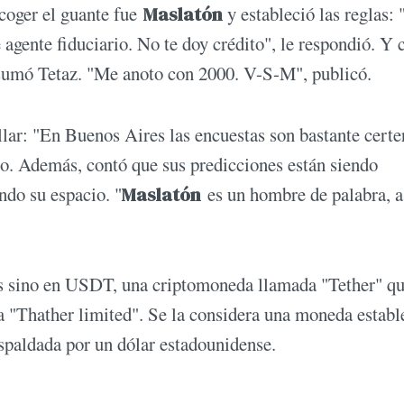
ecoger el guante fue
Maslatón
y estableció las reglas:
e agente fiduciario. No te doy crédito", le respondió. Y
e sumó Tetaz. "Me anoto con 2000. V-S-M", publicó.
allar: "En Buenos Aires las encuestas son bastante certe
ijo. Además, contó que sus predicciones están siendo
ndo su espacio. "
Maslatón
es un hombre de palabra, a
res sino en USDT, una criptomoneda llamada "Tether" q
"Thather limited". Se la considera una moneda establ
espaldada por un dólar estadounidense.