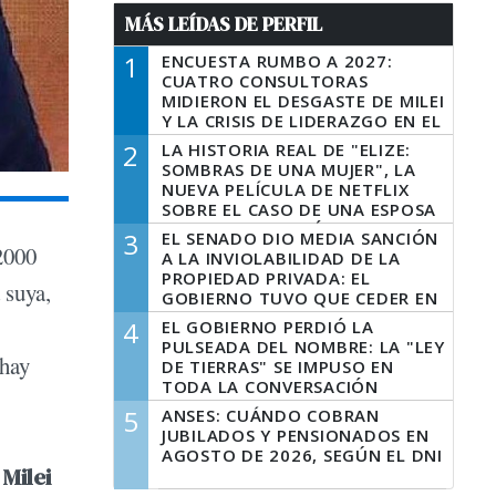
MÁS LEÍDAS DE PERFIL
1
ENCUESTA RUMBO A 2027:
CUATRO CONSULTORAS
MIDIERON EL DESGASTE DE MILEI
Y LA CRISIS DE LIDERAZGO EN EL
PERONISMO
2
LA HISTORIA REAL DE "ELIZE:
SOMBRAS DE UNA MUJER", LA
NUEVA PELÍCULA DE NETFLIX
SOBRE EL CASO DE UNA ESPOSA
QUE DESCUARTIZÓ A SU
3
EL SENADO DIO MEDIA SANCIÓN
MARIDO
 2000
A LA INVIOLABILIDAD DE LA
PROPIEDAD PRIVADA: EL
 suya,
GOBIERNO TUVO QUE CEDER EN
LA LEY DEL MANEJO DEL FUEGO
4
EL GOBIERNO PERDIÓ LA
PULSEADA DEL NOMBRE: LA "LEY
 hay
DE TIERRAS" SE IMPUSO EN
TODA LA CONVERSACIÓN
DIGITAL
5
ANSES: CUÁNDO COBRAN
JUBILADOS Y PENSIONADOS EN
AGOSTO DE 2026, SEGÚN EL DNI
e
Milei