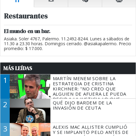
Restaurantes
El mundo en un bar.
Asiaka. Soler 4767, Palermo. 11.2492-8244. Lunes a sábados de
11.30 a 23.30 horas. Domingos cerrado. @asiakapalermo. Precio
promedio: $ 17.000.
MÁS LEÍDAS
1
MARTÍN MENEM SOBRE LA
ESTRATEGIA DE CRISTINA
KIRCHNER: "NO CREO QUE
ALGUIEN DE AFUERA LE PUEDA
DECIR A LA JUSTICIA LO QUE
2
QUÉ DIJO BARDEM DE LA
TIENE QUE HACER"
INVASIÓN DE CEUTA
3
ALEXIS MAC ALLISTER CUMPLIÓ
Y SE IMPLANTÓ PELO ANTES DE