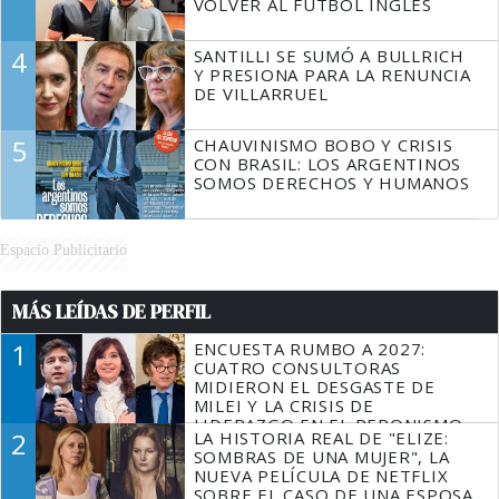
VOLVER AL FÚTBOL INGLÉS
4
SANTILLI SE SUMÓ A BULLRICH
Y PRESIONA PARA LA RENUNCIA
DE VILLARRUEL
5
CHAUVINISMO BOBO Y CRISIS
CON BRASIL: LOS ARGENTINOS
SOMOS DERECHOS Y HUMANOS
Espacio Publicitario
MÁS LEÍDAS DE PERFIL
1
ENCUESTA RUMBO A 2027:
CUATRO CONSULTORAS
MIDIERON EL DESGASTE DE
MILEI Y LA CRISIS DE
LIDERAZGO EN EL PERONISMO
2
LA HISTORIA REAL DE "ELIZE:
SOMBRAS DE UNA MUJER", LA
NUEVA PELÍCULA DE NETFLIX
SOBRE EL CASO DE UNA ESPOSA