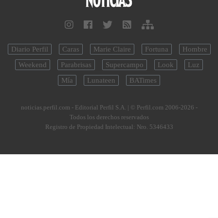
Diario Perfil
Caras
Marie Claire
Fortuna
Hombre
Weekend
Parabrisas
Supercampo
Look
Luz
Mía
Lunateen
BATimes
noticias.perfil.com - Editorial Perfil S.A.
| © Perfil.com 2006-2026 -
Todos los derechos reservados
Registro de Propiedad Intelectual: Nro. 5346433