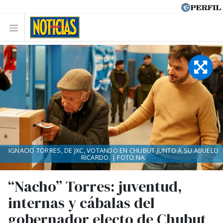
IGNACIO TORRES, DE JXC, VOTANDO EN CHUBUT JUNTO A SU ABUELO
RICARDO. | FOTO:NA.
“Nacho” Torres: juventud,
internas y cábalas del
gobernador electo de Chubut